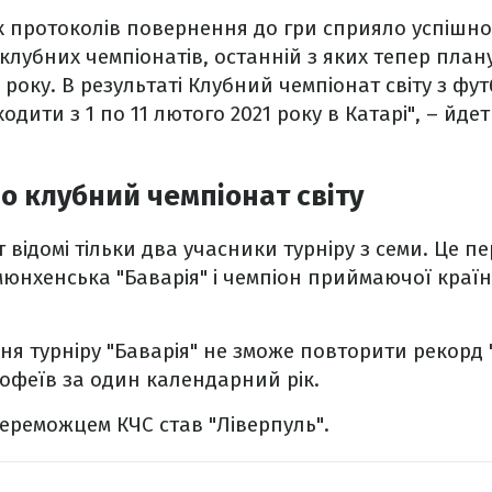
х протоколів повернення до гри сприяло успішн
лубних чемпіонатів, останній з яких тепер пла
1 року. В результаті Клубний чемпіонат світу з фу
одити з 1 по 11 лютого 2021 року в Катарі", – йдет
о клубний чемпіонат світу
відомі тільки два учасники турніру з семи. Це п
мюнхенська "Баварія" і чемпіон приймаючої країн
ня турніру "Баварія" не зможе повторити рекорд 
рофеїв за один календарний рік.
ереможцем КЧС став "Ліверпуль".