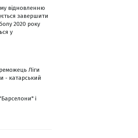
ому відновленню
нується завершити
тболу 2020 року
ься у
ереможець Ліги
и - катарський
"Барселони" і