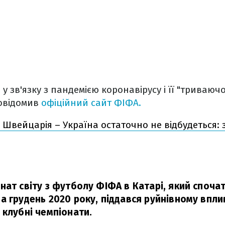
у зв'язку з пандемією коронавірусу і її "триваюч
повідомив
офіційний сайт ФІФА.
 Швейцарія – Україна остаточно не відбудеться: 
нат світу з футболу ФІФА в Катарі, який споча
а грудень 2020 року, піддався руйнівному впли
 клубні чемпіонати.