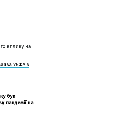
ого впливу на
заява УЄФА з
тку був
ву пандемії на