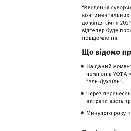
"Введення сувори
континентальних к
до кінця січня 202
відтепер буде прох
повідомленні.
Що відомо пр
На даний момент 
чемпіонів УЄФА 
"Аль-Духаїль".
Через перенесен
виграти шість т
Минулого року п