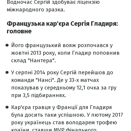
Водночас Сергій здобуває ліцензію
міжнародного зразка.
Французька кар'єра Сергія Гладиря:
головне
Його французький вояж розпочався у
жовтні 2013 року, коли Гладир поповнив
склад "Нантера".
У серпні 2014 року Сергій перейшов до
команди "Нансі". Де у 33-х матчах
показував у середньому 12,1 очка за гру
при 3,5 підбираннях.
Кар'єра гравця у Франції для Гладиря
була досить таки успішною. У лютому 2017
року українець став володарем трофею
країни, ставши MVP фінального