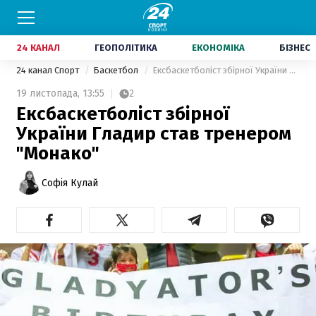
24 КАНАЛ
ГЕОПОЛІТИКА
ЕКОНОМІКА
БІЗНЕС
24 канал Спорт
Баскетбол
Ексбаскетболіст збірної України Гладир став тренером "Монако"
19 листопада,
13:55
2
Ексбаскетболіст збірної
України Гладир став тренером
"Монако"
Софія Кулай