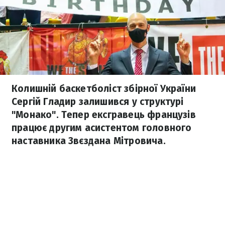
Колишній баскетболіст збірної України
Сергій Гладир залишився у структурі
"Монако". Тепер ексгравець французів
працює другим асистентом головного
наставника Звєздана Мітровича.