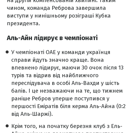
на другій компенсованій хвилині. Таким
чином, команда Реброва завершила
виступи у нинішньому розіграші Кубка
президента.
Аль-Айн лідирує в чемпіонаті
У чемпіонаті ОАЕ у команди українця
справи йдуть значно краще. Вона
впевнено лідирує, маючи 30 очок після 13
турів та відрив від найближчого
переслідувача в особі Аль-Вахди у шість
балів. І це незважаючи на те, що тижнем
раніше Ребров уперше поступився у
першості Еміратів біля керма Аль-Айна (0:2
від Аль-Шаржі).
Крім того, на початку березня клуб з Ель-