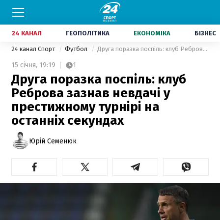
24 КАНАЛ
ГЕОПОЛІТИКА
ЕКОНОМІКА
БІЗНЕС
24 канал Спорт
Футбол
Друга поразка поспіль: клуб Реброва зазнав невдачі у престижному турнірі на останніх секундах
15 січня,
19:19
1
Друга поразка поспіль: клуб
Реброва зазнав невдачі у
престижному турнірі на
останніх секундах
Юрій Семенюк