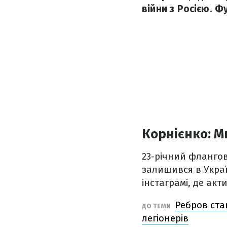
війни з Росією. Ф
Корнієнко: М
23-річний флангов
залишився в Украї
інстаграмі, де ак
Ребров став
ДО ТЕМИ
легіонерів