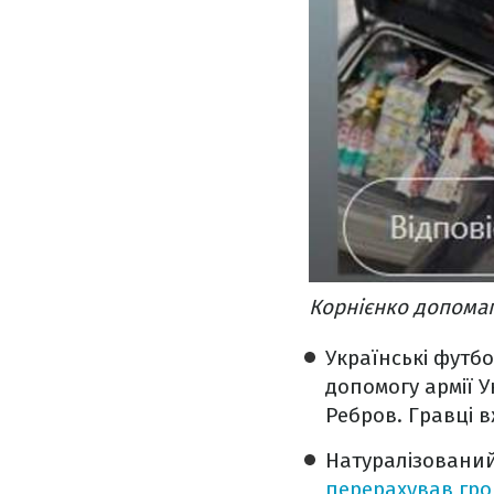
Корнієнко допомага
Українські футбо
допомогу армії 
Ребров. Гравці в
Натуралізований
перерахував гр