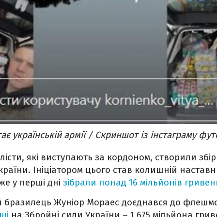
є українській армії / Скриншот із інстаграму фут
лісти, які виступають за кордоном, створили збір
України. Ініціатором цього став колишній настав
же у перші дні
зібрали понад 16 мільйонів гривен
 бразилець Жуніор Мораес доєднався до флешмо
оші
на Збройні сили України – 1,675 мільйона грив