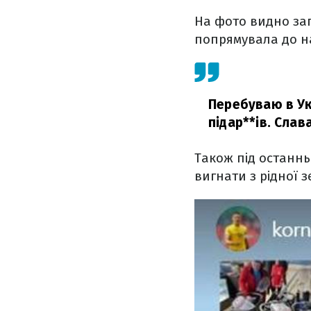
На фото видно за
попрямувала до н
Перебуваю в Ук
підар**ів. Слава
Також під останнь
вигнати з рідної з