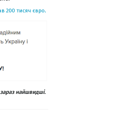
ав 200 тисяч євро.
 зараз найшвидші.