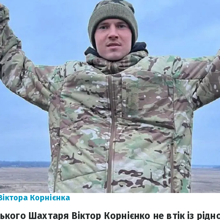
Віктора Корнієнка
ого Шахтаря Віктор Корнієнко не втік із рідної