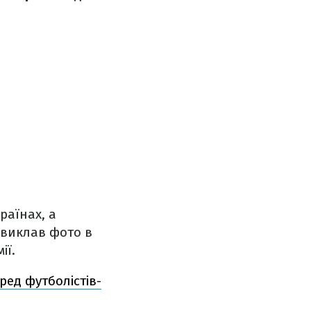
раїнах, а
 виклав фото в
ії.
ред футболістів-