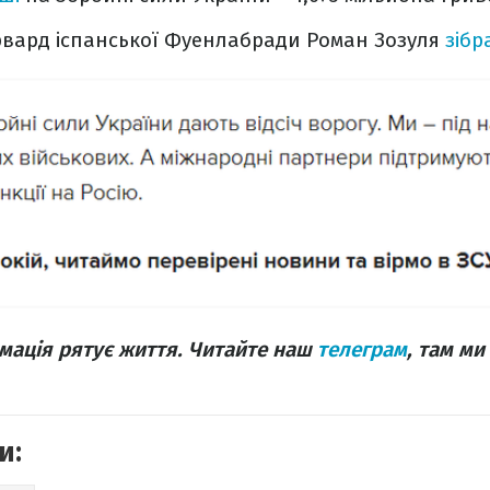
вард іспанської Фуенлабради Роман Зозуля
зібр
мація рятує життя. Читайте наш
телеграм
, там ми
и: