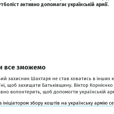
утболіст активно допомагає українській армії.
и все зможемо
ий захисник Шахтаря не став ховатись в інших к
ні, щоб захищати Батьківщину. Віктор Корнієнко
тивно волонтерить, щоб допомогти українській арм
 ініціатором збору коштів на українську армію се