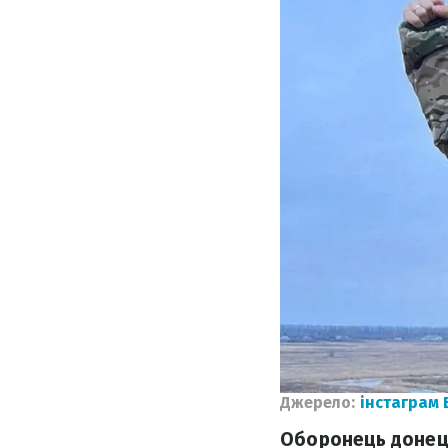
Джерело:
інстаграм 
Оборонець донецьк