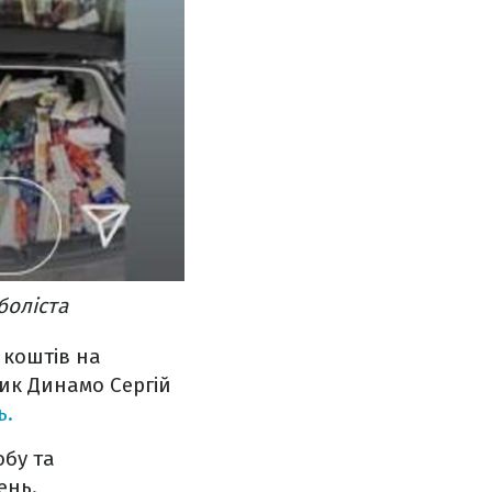
боліста
 коштів на
ник Динамо Сергій
ь.
бу та
ень.