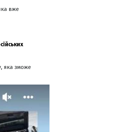
яка вже
сійських
, яка зможе