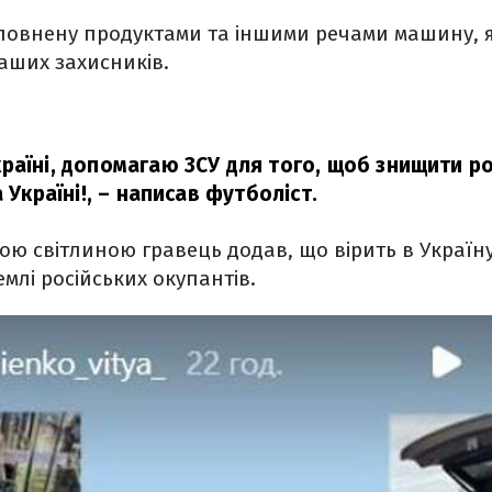
повнену продуктами та іншими речами машину, 
аших захисників.
раїні, допомагаю ЗСУ для того, щоб знищити ро
 Україні!,
– написав футболіст.
ою світлиною гравець додав, що вірить в Україну
емлі російських окупантів.