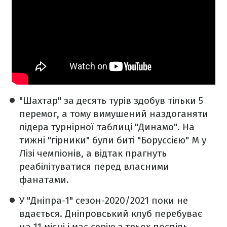
"Шахтар" за десять турів здобув тільки 5
перемог, а тому вимушений наздоганяти
лідера турнірної таблиці "Динамо". На
тижні "гірники" були биті "Боруссією" М у
Лізі чемпіонів, а відтак прагнуть
реабілітуватися перед власними
фанатами.
У "Дніпра-1" сезон-2020/2021 поки не
вдається. Дніпровський клуб перебуває
на 11 місці і має серію з трьох поспіль