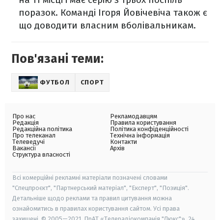
поразок. Команді Ігоря Йовічевіча також є
що доводити власним вболівальникам.
Пов'язані теми:
ФУТБОЛ
СПОРТ
Про нас
Рекламодавцям
Редакція
Правила користування
Редакційна політика
Політика конфіденційності
Про телеканал
Технічна інформація
Телеведучі
Контакти
Вакансії
Архів
Структура власності
Всі комерційні рекламні матеріали позначені словами
"Спецпроєкт", "Партнерський матеріал", "Експерт", "Позиція".
Детальніше щодо реклами та правил цитування можна
ознайомитись в правилах користування сайтом. Усі права
захищені. © 2005—2021, ПрАТ «Телерадіокомпанія "Люкс"», 24