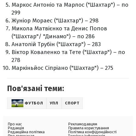
Маркос Антоніо та Марлос ("Шахтар") – по
299
Жуніор Мораес ("Шахтар") – 298
Микола Матвієнко та Денис Попов
("Шахтар"/ "Динамо") – по 286
Анатолій Трубін ("Шахтар") – 283
Віктор Коваленко та Тете ("Шахтар") – по
278
Маркіньйос Сіпріано ("Шахтар") – 275
Пов'язані теми:
ФУТБОЛ
УПЛ
СПОРТ
Про нас
Рекламодавцям
Редакція
Правила користування
Редакційна політика
Політика конфіденційності
Про телеканал
Технічна інформація