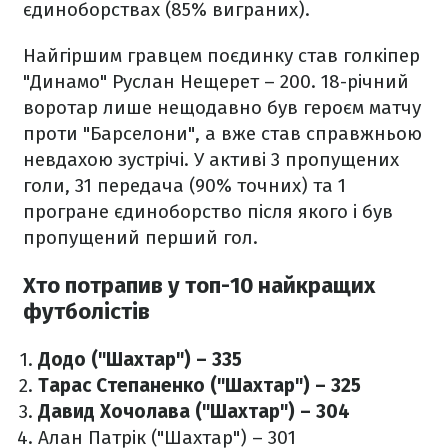
єдиноборствах (85% виграних).
Найгіршим гравцем поєдинку став голкіпер
"Динамо" Руслан Нещерет – 200. 18-річний
воротар лише нещодавно був героєм матчу
проти "Барселони", а вже став справжньою
невдахою зустрічі. У активі 3 пропущених
голи, 31 передача (90% точних) та 1
програне єдиноборство після якого і був
пропущений перший гол.
Хто потрапив у топ-10 найкращих
футболістів
Додо ("Шахтар") – 335
Тарас Степаненко ("Шахтар") – 325
Давид Хочолава ("Шахтар") – 304
Алан Патрік ("Шахтар") – 301