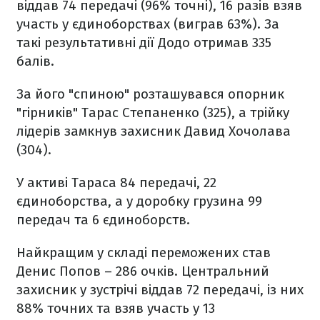
віддав 74 передачі (96% точні), 16 разів взяв
участь у єдиноборствах (виграв 63%). За
такі результативні дії Додо отримав 335
балів.
За його "спиною" розташувався опорник
"гірників" Тарас Степаненко (325), а трійку
лідерів замкнув захисник Давид Хочолава
(304).
У активі Тараса 84 передачі, 22
єдиноборства, а у доробку грузина 99
передач та 6 єдиноборств.
Найкращим у складі переможених став
Денис Попов – 286 очків. Центральний
захисник у зустрічі віддав 72 передачі, із них
88% точних та взяв участь у 13