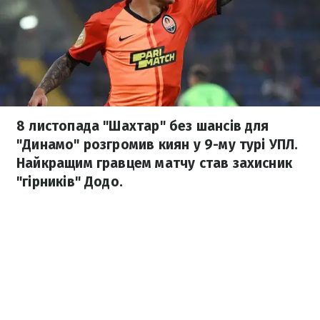
8 листопада "Шахтар" без шансів для
"Динамо" розгромив киян у 9-му турі УПЛ.
Найкращим гравцем матчу став захисник
"гірників" Додо.