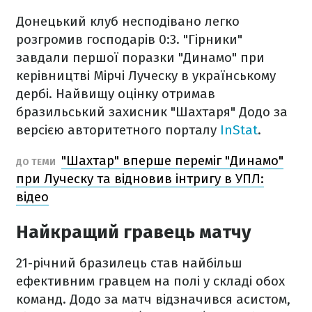
Донецький клуб несподівано легко
розгромив господарів 0:3. "Гірники"
завдали першої поразки "Динамо" при
керівництві Мірчі Луческу в українському
дербі. Найвищу оцінку отримав
бразильський захисник "Шахтаря" Додо за
версією авторитетного порталу
InStat
.
"Шахтар" вперше переміг "Динамо"
ДО ТЕМИ
при Луческу та відновив інтригу в УПЛ:
відео
Найкращий гравець матчу
21-річний бразилець став найбільш
ефективним гравцем на полі у складі обох
команд. Додо за матч відзначився асистом,