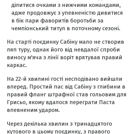
ділитися очками з нижчими командами,
адже продовжує з упевненістю дивитися
в бік пари фаворитів боротьби за
чемпіонський титул в поточному сезоні.
На старті поєдинку Сабіну мало не створив
ляп туру, однак його від невдалої спроби
виносу м'яча з лінії воріт врятував правий
каркас.
На 22-й хвилині гості несподівано вийшли
вперед. Простий пас від Сабіну з глибини в
правий фланг штрафної став гольовим для
Грисьо, якому вдалося переграти Паста
впевненим ударом.
Через декілька хвилин з тринадцятого
кутового в цьому поєдинку, з правого