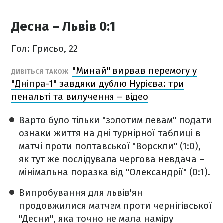
Десна – Львів 0:1
Гол: Грисьо, 22
"Минай" вирвав перемогу у
ДИВІТЬСЯ ТАКОЖ
"Дніпра-1" завдяки дублю Нурієва: три
пенальті та вилучення – відео
Варто було тільки "золотим левам" подати
ознаки життя на дні турнірної таблиці в
матчі проти полтавської "Ворскли" (1:0),
як тут же послідувала чергова невдача –
мінімальна поразка від "Олександрії" (0:1).
Випробування для львів'ян
продовжилися матчем проти чернігівської
"Десни", яка точно не мала наміру