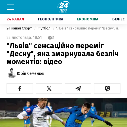
24 КАНАЛ
ГЕОПОЛІТИКА
ЕКОНОМІКА
БІЗНЕС
24 канал Спорт
Футбол
"Львів" сенсаційно переміг "Десну", яка змарнувала безліч моментів: відео
22 листопада,
18:51
3
"Львів" сенсаційно переміг
"Десну", яка змарнувала безліч
моментів: відео
Юрій Семенюк