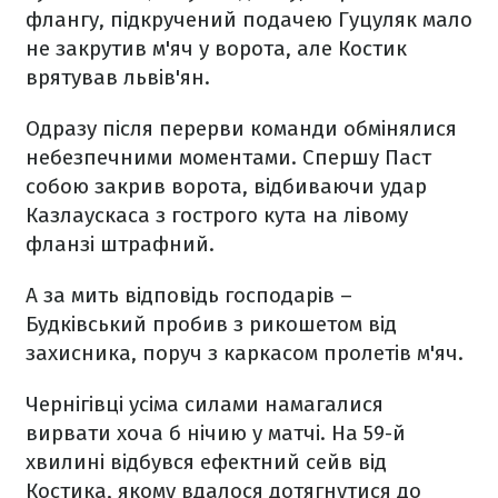
флангу, підкручений подачею Гуцуляк мало
не закрутив м'яч у ворота, але Костик
врятував львів'ян.
Одразу після перерви команди обмінялися
небезпечними моментами. Спершу Паст
собою закрив ворота, відбиваючи удар
Казлаускаса з гострого кута на лівому
фланзі штрафний.
А за мить відповідь господарів –
Будківський пробив з рикошетом від
захисника, поруч з каркасом пролетів м'яч.
Чернігівці усіма силами намагалися
вирвати хоча б нічию у матчі. На 59-й
хвилині відбувся ефектний сейв від
Костика, якому вдалося дотягнутися до