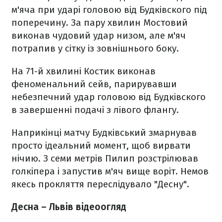
м'яча при ударі головою від Будківского під
поперечину. За пару хвилин Мостовий
виконав чудовий удар низом, але м'яч
потрапив у сітку із зовнішнього боку.
На 71-й хвилині Костик виконав
феноменальний сейв, парирувавши
небезпечний удар головою від Будківского
в завершенні подачі з лівого флангу.
Наприкінці матчу Будківський змарнував
просто ідеальний момент, щоб вирвати
нічию. З семи метрів Пилип розстрілював
голкіпера і запустив м'яч вище воріт. Немов
якесь прокляття переслідувало "Десну".
Десна – Львів відеоогляд