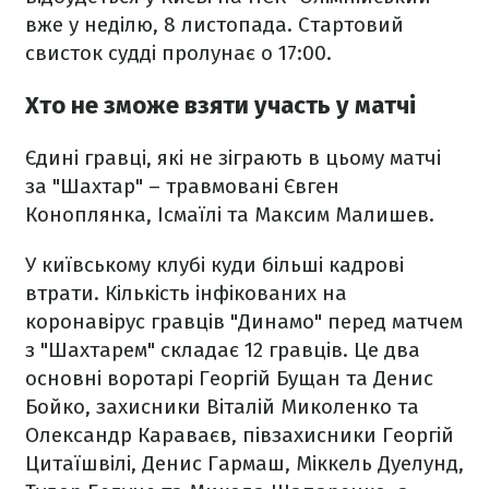
вже у неділю, 8 листопада. Стартовий
свисток судді пролунає о 17:00.
Хто не зможе взяти участь у матчі
Єдині гравці, які не зіграють в цьому матчі
за "Шахтар" – травмовані
Євген
Коноплянка, Ісмаїлі та Максим Малишев.
У київському клубі куди більші кадрові
втрати. К
ількість інфікованих на
коронавірус гравців "Динамо" перед матчем
з "Шахтарем" складає 12 гравців. Це два
основні воротарі Георгій Бущан та Денис
Бойко, захисники Віталій Миколенко та
Олександр Караваєв, півзахисники Георгій
Цитаїшвілі, Денис Гармаш, Міккель Дуелунд,