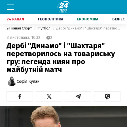
24 КАНАЛ
ГЕОПОЛІТИКА
ЕКОНОМІКА
БІЗНЕС
24 канал Спорт
Футбол
Дербі "Динамо" і "Шахтаря" перетворилось на товариську гру: легенда киян про майбутній матч
8 листопада,
10:32
2
Дербі "Динамо" і "Шахтаря"
перетворилось на товариську
гру: легенда киян про
майбутній матч
Софія Кулай