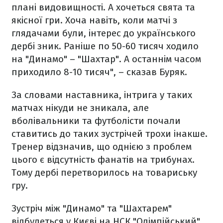
плані видовищності. А хочеться свята та
якісної гри. Хоча навіть, коли матчі з
глядачами були, інтерес до українського
дербі зник. Раніше по 50-60 тисяч ходило
на "Динамо" – "Шахтар". А останнім часом
приходило 8-10 тисяч", – сказав Буряк.
За словами наставника, інтрига у таких
матчах нікуди не зникала, але
вболівальники та футболісти почали
ставитись до таких зустрічей трохи інакше.
Тренер відзначив, що однією з проблем
цього є відсутність фанатів на трибунах.
Тому дербі перетворилось на товариську
гру.
Зустріч між "Динамо" та "Шахтарем"
відбудеться у Києві на НСК "Олімпійський"