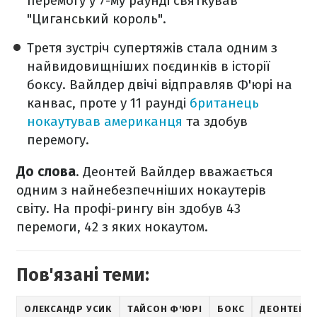
перемогу у 7-му раунді святкував
"Циганський король".
Третя зустріч супертяжів стала одним з
найвидовищніших поєдинків в історії
боксу. Вайлдер двічі відправляв Ф'юрі на
канвас, проте у 11 раунді
британець
нокаутував американця
та здобув
перемогу.
До слова
. Деонтей Вайлдер вважається
одним з найнебезпечніших нокаутерів
світу. На профі-рингу він здобув 43
перемоги, 42 з яких нокаутом.
Пов'язані теми:
ОЛЕКСАНДР УСИК
ТАЙСОН Ф'ЮРІ
БОКС
ДЕОНТЕЙ У