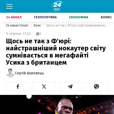
24 КАНАЛ
ГЕОПОЛІТИКА
ЕКОНОМІКА
БІЗНЕС
24 канал Спорт
Бокс
Щось не так з Ф'юрі: найстрашніший нокаутер світу сумнівається в мегафайті Усика з британцем
9 червня,
21:52
2
Щось не так з Ф'юрі:
найстрашніший нокаутер світу
сумнівається в мегафайті
Усика з британцем
Сергій Шаховець