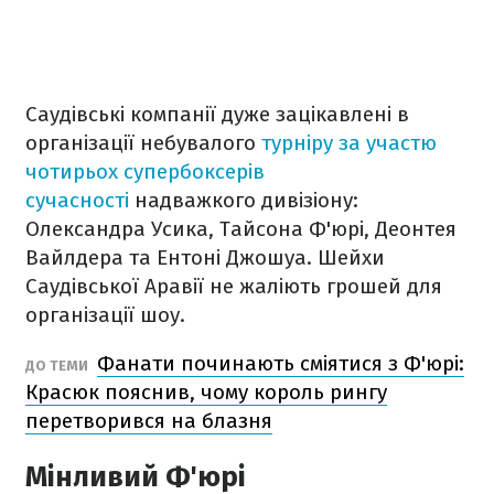
Саудівські компанії дуже зацікавлені в
організації небувалого
турніру за участю
чотирьох супербоксерів
сучасності
надважкого дивізіону:
Олександра Усика, Тайсона Ф'юрі, Деонтея
Вайлдера та Ентоні Джошуа. Шейхи
Саудівської Аравії не жаліють грошей для
організації шоу.
Фанати починають сміятися з Ф'юрі:
ДО ТЕМИ
Красюк пояснив, чому король рингу
перетворився на блазня
Мінливий Ф'юрі