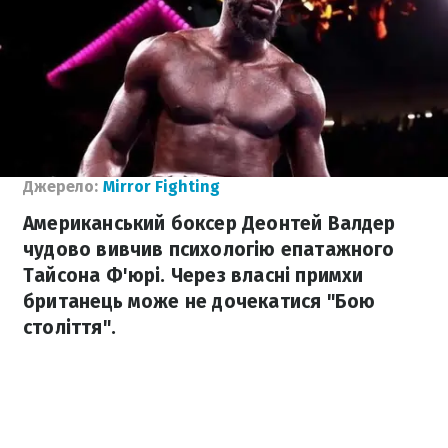
Джерело:
Mirror Fighting
Американський боксер Деонтей Валдер
чудово вивчив психологію епатажного
Тайсона Ф'юрі. Через власні примхи
британець може не дочекатися "Бою
століття".