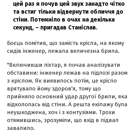
цей раз я почув цей звук занадто чітко
та встиг тільки відвернути обличчя до
стіни. Потемніло в очах на декілька
секунд,
– пригадав Станіслав.
Боєць помітив, що замість крісла, на якому
сидів інженер, лежала величезна брила.
"Включивши ліхтар, я почав аналізувати
обставини: інженер лежав на підлозі разом
з кріслом. Як виявилось потім, це крісло
врятувало йому здоров'я, тому що
прийняло основний удар другої брили, яка
відкололась від стіни. А решта екіпажу була
неушкоджена, хоч і з контузіями. Трохи
отямившись, зрозуміли, що вхід в підвал
завалило.