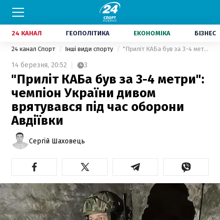
24 КАНАЛ
ГЕОПОЛІТИКА
ЕКОНОМІКА
БІЗНЕС
24 канал Спорт
Інші види спорту
"Приліт КАБа був за 3-4 метри": чемпіон України дивом врятувався під час оборони Авдіївки
14 березня,
20:52
3
"Приліт КАБа був за 3-4 метри":
чемпіон України дивом
врятувався під час оборони
Авдіївки
Сергій Шаховець