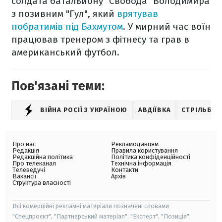
солдата батальйону "Свобода" Володимира
з позивним "Гул", який
врятував
побратимів під Бахмутом
. У мирний час воїн
працював тренером з фітнесу та грав в
американський футбол.
Пов'язані теми:
ВІЙНА РОСІЇ З УКРАЇНОЮ
АВДІЇВКА
СТРІЛЬБА 
Про нас
Рекламодавцям
Редакція
Правила користування
Редакційна політика
Політика конфіденційності
Про телеканал
Технічна інформація
Телеведучі
Контакти
Вакансії
Архів
Структура власності
Всі комерційні рекламні матеріали позначені словами
"Спецпроєкт", "Партнерський матеріал", "Експерт", "Позиція".