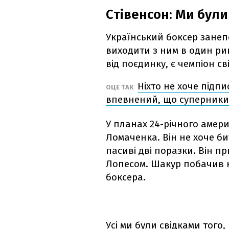
Стівенсон: Ми бул
Український боксер занеп
виходити з ним в один рин
від поєдинку, є чемпіон с
Ніхто не хоче підп
ОЦЕ ТАК
впевнений, що суперники
У планах 24-річного амер
Ломаченка. Він не хоче би
пасиві дві поразки. Він п
Лопесом. Шакур побачив н
боксера.
Усі ми були свідками того,