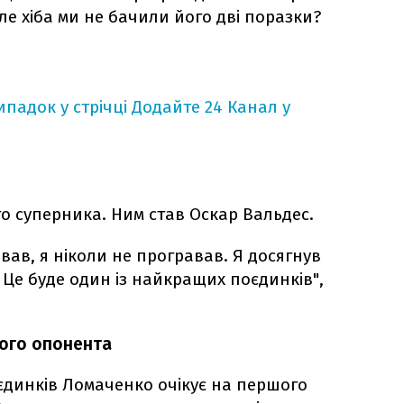
але хіба ми не бачили його дві поразки?
падок у стрічці
Додайте 24 Канал у
о суперника. Ним став Оскар Вальдес.
вав, я ніколи не програвав. Я досягнув
ж. Це буде один із найкращих поєдинків",
ого опонента
єдинків Ломаченко очікує на першого