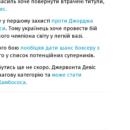
 Василь хоче повернути втрачені титули,
ес.
 у першому захисті
проти Джорджа
си
. Тому українець хоче провести бій
о чемпіона світу у легкій вазі.
лого бою
пообіцяв дати шанс боксеру з
о у список потенційних суперників.
утись ще не скоро. Джервонта Девіс
вагову категорію та
може стати
Камбососа.