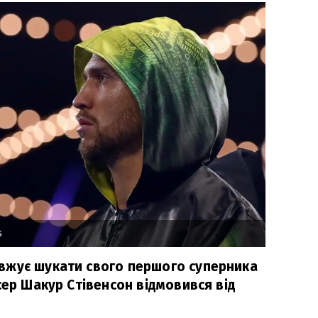
s
вжує шукати свого першого суперника
сер Шакур Стівенсон відмовився від