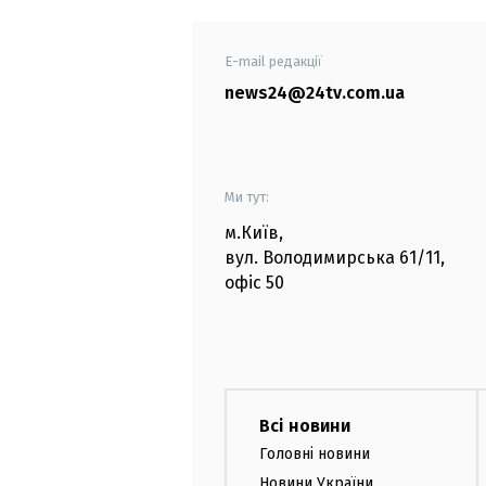
E-mail редакції
news24@24tv.com.ua
Ми тут:
м.Київ
,
вул. Володимирська
61/11,
офіс
50
Всі новини
Головні новини
Новини України