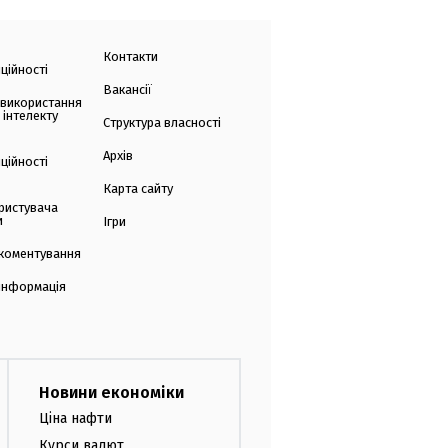
Контакти
ційності
Вакансії
 використання
 інтелекту
Структура власності
Архів
ційності
Карта сайту
ристувача
и
Ігри
коментування
 інформація
Новини економіки
Ціна нафти
Курси валют