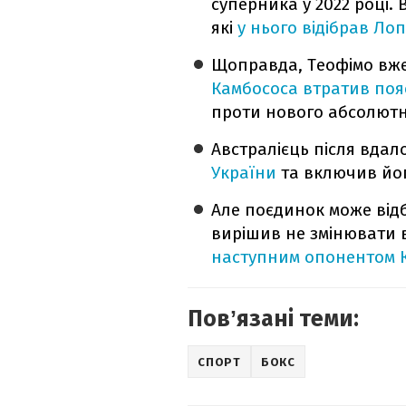
суперника у 2022 році.
які
у нього відібрав Лоп
Щоправда, Теофімо вже
Камбососа втратив поя
проти нового абсолютног
Австралієць після вда
України
та включив йог
Але поєдинок може відб
вирішив не змінювати 
наступним опонентом 
Повʼязані теми:
СПОРТ
БОКС