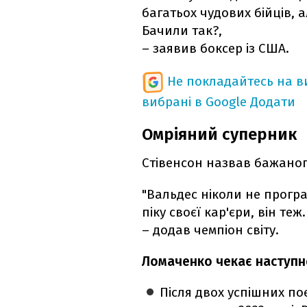
багатьох чудових бійців, 
Бачили так?,
– заявив боксер із США.
Не покладайтесь на ви
вибрані в Google
Додати
Омріяний суперник
Стівенсон назвав бажаног
"Вальдес ніколи не програ
піку своєї кар'єри, він те
– додав чемпіон світу.
Ломаченко чекає наступн
Після двох успішних по