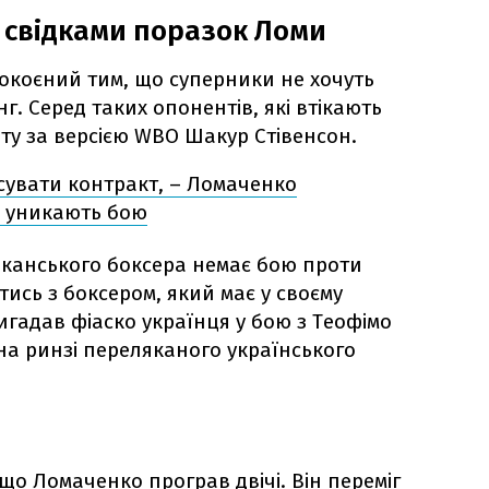
и свідками поразок Ломи
окоєний тим, що суперники не хочуть
г. Серед таких опонентів, які втікають
віту за версією WBO Шакур Стівенсон.
исувати контракт, – Ломаченко
 уникають бою
иканського боксера немає бою проти
тись з боксером, який має у своєму
ригадав фіаско українця у бою з Теофімо
а ринзі переляканого українського
 що Ломаченко програв двічі. Він переміг