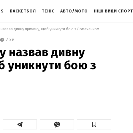
ES
БАСКЕТБОЛ
ТЕНІС
АВТО/МОТО
ІНШІ ВИДИ СПОР
у назвав дивну причину, щоб уникнути бою з Ломаченком 
2 хв
ту назвав дивну
б уникнути бою з