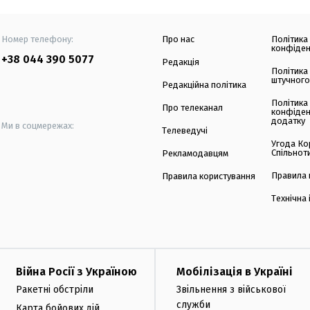
Номер телефону:
Про нас
Політика
конфіден
+38 044 390 5077
Редакція
Політика
штучного
Редакційна політика
Політика
Про телеканал
конфіден
додатку
Ми в соцмережах:
Телеведучі
Угода Ко
Спільнот
Рекламодавцям
Правила 
Правила користування
Технічна
Війна Росії з Україною
Мобілізація в Україні
Ракетні обстріли
Звільнення з військової
служби
Карта бойових дій