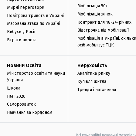
Мобілізація 50+
Мирні переговори
Мобілізація жінок
Повітряна тривога в Україні
Контракт для 18-24-річних
Масована атака по Україні
Відстрочка від мобілізації
Вибухи у Росії
Мобілізація в Україні: скільк
Втрати ворога
осіб мобілізує ТЦК
Новини Освіти
Нерухомість
Міністерство освіти та науки
Аналітика ринку
України
Купівля житла
Школа
Тренди і натхнення
НМТ 2026
Саморозвиток
Навчання за кордоном
Всі комерційні рекламні матеріал