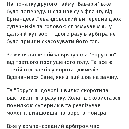
На початку другого тайму "Баварія" вже
була попереду. Після навісу з флангу від
Ернандеса Левандовський випередив двох
суперників та головою спрямував м'яч у
дальній кут воріт. Цього разу в арбітра не
було причин скасовувати його гол.
За мить лише стійка врятувала "Боруссію"
від третього пропущеного голу. Та все ж
третій гол влетів у ворота "джмелів".
Відзначився Сане, який вийшов на заміну.
Та "Боруссія" доволі швидко скоротила
відставання в рахунку. Холанд скористався
помилкою суперників та реалізував
момент, вийшовши на ворота Нойєра.
Вже у компенсований арбітром час