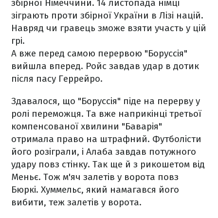
збірної Німеччини. 14 листопада німці
зіграють проти збірної України в Лізі націй.
Навряд чи гравець зможе взяти участь у цій
грі.
А вже перед самою перервою "Боруссія"
вийшла вперед. Ройс завдав удар в дотик
після пасу Геррейро.
Здавалося, що "Боруссія" піде на перерву у
ролі переможця. Та вже наприкінці третьої
компенсованої хвилини "Баварія"
отримала право на штрафний. Футболісти
його розіграли, і Алаба завдав потужного
удару повз стінку. Так ще й з рикошетом від
Меньє. Тож м'яч залетів у ворота повз
Бюркі. Хуммельс, який намагався його
вибити, теж залетів у ворота.