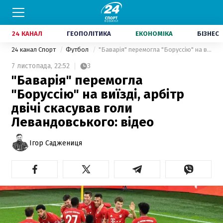
24 КАНАЛ
ГЕОПОЛІТИКА
ЕКОНОМІКА
БІЗНЕС
24 канал Спорт
Футбол
"Баварія" перемогла "Боруссію" на виїзді, арбітр двічі скасував голи Левандовського: відео
7 листопада,
22:52
3
"Баварія" перемогла
"Боруссію" на виїзді, арбітр
двічі скасував голи
Левандовського: відео
Ігор Саджениця