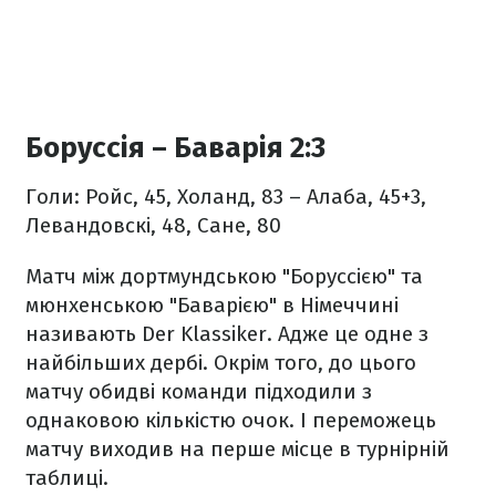
Боруссія – Баварія 2:3
Голи: Ройс, 45, Холанд, 83 – Алаба, 45+3,
Левандовскі, 48, Сане, 80
Матч між дортмундською "Боруссією" та
мюнхенською "Баварією" в Німеччині
називають Der Klassiker. Адже це одне з
найбільших дербі. Окрім того, до цього
матчу обидві команди підходили з
однаковою кількістю очок. І переможець
матчу виходив на перше місце в турнірній
таблиці.