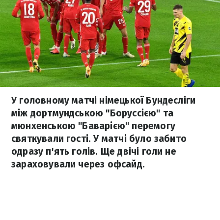
У головному матчі німецької Бундесліги
між дортмундською "Боруссією" та
мюнхенською "Баварією" перемогу
святкували гості. У матчі було забито
одразу п'ять голів. Ще двічі голи не
зараховували через офсайд.