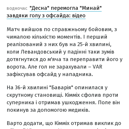
"Десна" перемогла "Минай"
ВОДНОЧАС
завдяки голу з офсайда: відео
Матч вийшов по справжньому бойовим, з
чималою кількістю моментів. І перший
реалізований з них був на 25-й хвилині,
коли Левандовський у падінні таки зумів
дотягнутися до м'яча та переправити його у
ворота. Але гол не зарахували – VAR
зафіксував офсайд у нападника.
На 36-й хвилині "Баварія" опинилася у
скрутному становищі. Кімміх сфолив проти
суперника і отримав ушкодження. Поле він
покинув за допомогою медиків.
Варто додати, що Кімміх отримав виклик до