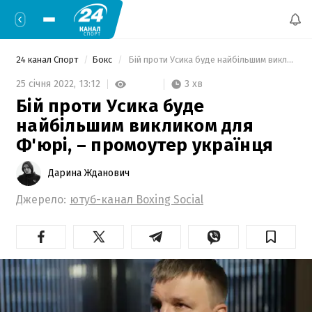
24 канал Спорт
Бокс
 Бій проти Усика буде найбільшим викликом для Ф'юрі, – промоутер українця 
3 хв
25 січня 2022,
13:12
Бій проти Усика буде
найбільшим викликом для
Ф'юрі, – промоутер українця
Дарина Жданович
Джерело:
ютуб-канал Boxing Social