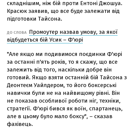
складнішим, ніж бій проти Ентоні Джошуа.
Красюк заявив, що все буде залежати від
підготовки Тайсона.
Промоутер назвав умову, за якої
ДО СЛОВА
відбудеться бій Усик – Ф'юрі
"Але якщо ми подивимося поєдинки Ф'юрі
за останні п'ять років, то я скажу, що все
залежить від того, наскільки добре він
готовий. Якщо взяти останній бій Тайсона з
Деонтеєм Уайлдером, то його боксерські
навички були не на найвищому рівні. Він
не показав особливої роботи ніг, техніки,
стратегії. Ф'юрі бився як воїн, спартанець,
але в цьому було мало боксу", – сказав
фахівець.