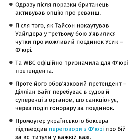
Одразу після поразки британець
активував опцію про реванш.
Після того, як Тайсон нокаутував
Уайлдера у третьому бою з'явилися
чутки про можливий поєдинок Усик –
Ф'юрі.
Та WBC офіційно призначила для Ф'юрі
претендента.
Проте його обов'язковий претендент –
Ділліан Вайт перебуває в судовій
суперечці з органом, що санкціонує,
через поділ гонорару за поєдинок.
Промоутер українського боксера
підтвердив
переговори з Ф'юрі
про бій
за всі титули у важкій вазі.