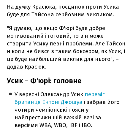
На думку Красюка, поєдинок проти Усика
буде для Тайсона серйозним викликом.
"Я думаю, що якщо Ф'юрі буде добре
мотивований і готовий, то він може
створити Усику певні проблеми. Але Тайсон
ніколи не бився з таким боксером, як Усик, і
це буде найбільший виклик для нього", –
додав Красюк.
Усик – Ф'юрі: головне
У вересні Олександр Усик
переміг
британця Ентоні Джошуа
і забрав його
чотири чемпіонські пояси у
найпрестижнішій важкій вазі за
версіями WBA, WBO, IBF і IBO.