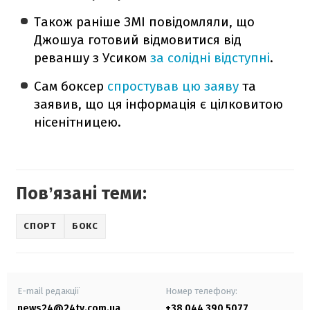
Також раніше ЗМІ повідомляли, що
Джошуа готовий відмовитися від
реваншу з Усиком
за солідні відступні
.
Сам боксер
спростував цю заяву
та
заявив, що ця інформація є цілковитою
нісенітницею.
Повʼязані теми:
СПОРТ
БОКС
E-mail редакції
Номер телефону:
news24@24tv.com.ua
+38 044 390 5077