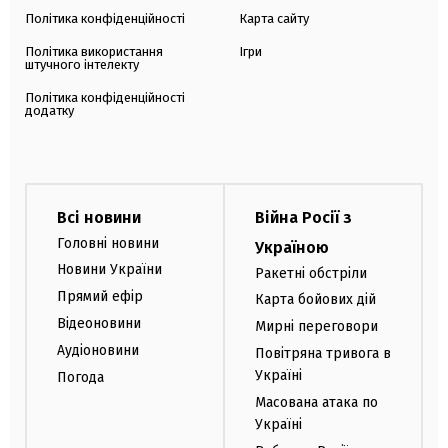
Політика конфіденційності
Карта сайту
Політика використання
Ігри
штучного інтелекту
Політика конфіденційності
додатку
Всі новини
Війна Росії з
Головні новини
Україною
Новини України
Ракетні обстріли
Прямий ефір
Карта бойових дій
Відеоновини
Мирні переговори
Аудіоновини
Повітряна тривога в
Україні
Погода
Масована атака по
Україні