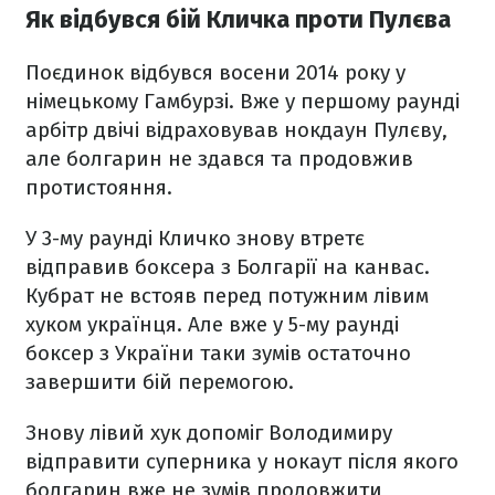
Як відбувся бій Кличка проти Пулєва
Поєдинок відбувся восени 2014 року у
німецькому Гамбурзі. Вже у першому раунді
арбітр двічі відраховував нокдаун Пулєву,
але болгарин не здався та продовжив
протистояння.
У 3-му раунді Кличко знову втретє
відправив боксера з Болгарії на канвас.
Кубрат не встояв перед потужним лівим
хуком українця. Але вже у 5-му раунді
боксер з України таки зумів остаточно
завершити бій перемогою.
Знову лівий хук допоміг Володимиру
відправити суперника у нокаут після якого
болгарин вже не зумів продовжити