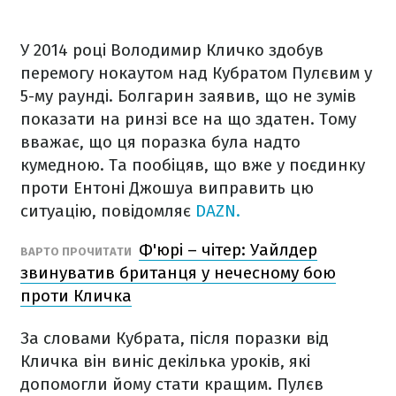
У 2014 році Володимир Кличко здобув
перемогу нокаутом над Кубратом Пулєвим у
5-му раунді. Болгарин заявив, що не зумів
показати на ринзі все на що здатен. Тому
вважає, що ця поразка була надто
кумедною. Та пообіцяв, що вже у поєдинку
проти Ентоні Джошуа виправить цю
ситуацію, повідомляє
DAZN.
Ф'юрі – чітер: Уайлдер
ВАРТО ПРОЧИТАТИ
звинуватив британця у нечесному бою
проти Кличка
За словами Кубрата, після поразки від
Кличка він виніс декілька уроків, які
допомогли йому стати кращим. Пулєв