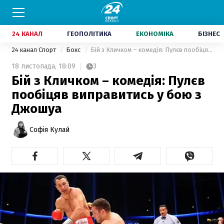
24 КАНАЛ
ГЕОПОЛІТИКА
ЕКОНОМІКА
БІЗНЕС
24 канал Спорт
Бокс
Бій з Кличком – комедія: Пулєв пообіцяв виправитись у бою з Джошуа
18 листопада,
18:09
3
Бій з Кличком – комедія: Пулєв
пообіцяв виправитись у бою з
Джошуа
Софія Кулай