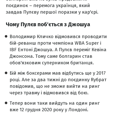
поєдинок – перемога українця, який
завдав Пулєву першої поразки у кар'єрі.
Чому Пулєв поб'ється з Джошуа
Володимир Кличко відмовився проводити
бій-реванш проти чемпіона WBA Super і
IBF Ентоні Джошуа. А Пулєв переміг Кевіна
Джонсона. Тому саме болгарин став
обов'язковим суперником британця.
Бій між боксерами мав відбутись ще у 2017
році. Але за два тижні до поєдинку Rубрат
повідомив, що не зможе вийти на ринг
через травму і відмовився від бою.
Тепер вони таки вийдуть на один ринг
вже 12 грудня 2020 року у Лондоні.