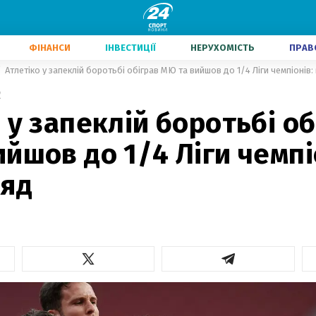
ФІНАНСИ
ІНВЕСТИЦІЇ
НЕРУХОМІСТЬ
ПРАВ
Атлетіко у запеклій боротьбі обіграв МЮ та вийшов до 1/4 Ліги чемпіонів:
2
 у запеклій боротьбі об
йшов до 1/4 Ліги чемпі
ляд