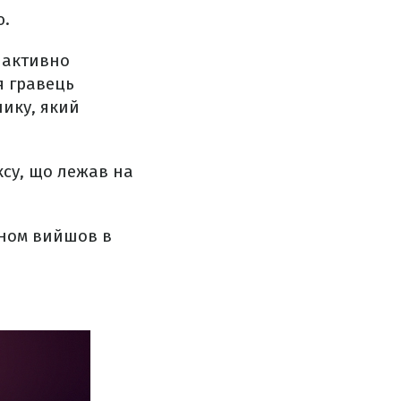
ю.
 активно
я гравець
ику, який
ксу, що лежав на
ином вийшов в