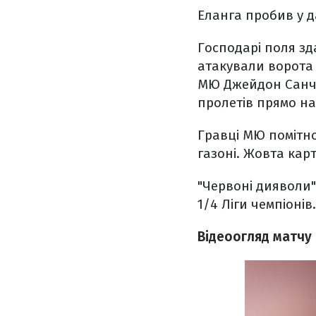
Еланга пробив у д
Господарі поля зд
атакували ворота 
МЮ Джейдон Санчо
пролетів прямо н
Гравці МЮ помітно
газоні. Жовта карт
"Червоні дияволи"
1/4 Ліги чемпіонів.
Відеоогляд матчу