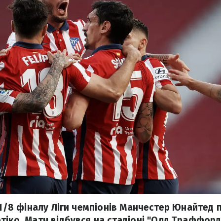
і 1/8 фіналу Ліги чемпіонів Манчестер Юнайтед 
тіко. Матч відбувся на стадіоні "Олд Траффорд