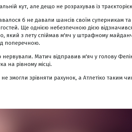
альній кут, але дещо не розрахував із траєкторіє
авалося б не давали шансів своїм суперникам та
гостей. Ще однією небезпечною дією відзначивс
, який з лету спіймав м'яч у штрафному майданч
ад поперечною.
 нервували. Матич відправив м'яч у голову Фелі
ка на рівному місці.
 не змогли зрівняти рахунок, а Атлетіко таким ч