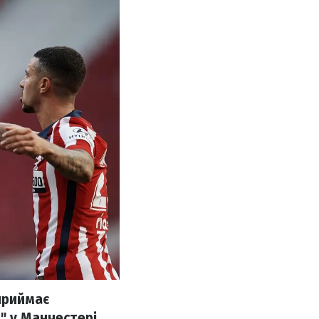
приймає
" у Манчестері.