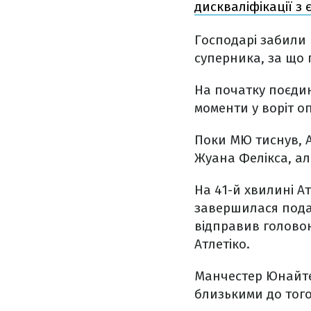
дискваліфікації з 
Господарі забили 
суперника, за що
На початку поєди
моменти у воріт о
Поки МЮ тиснув, А
Жуана Фелікса, ал
На 41-й хвилині Ат
завершилася пода
відправив головою
Атлетіко.
Манчестер Юнайте
близькими до того