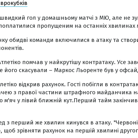
єврокубків
швидкий гол у домашньому матчі з МЮ, але не зу
 поплатилися пропущеним на останніх хвилинах 
нку обидві команди включилися в атаку та створ
понентів.
тлетіко помчав у найкрутішу контратаку. Усе за
е його скасували – Маркос Льоренте був у офсайд
летіко відкрив рахунок. Гості побігли в контратак
чею з правої частини штрафного майданчика на
 м'яч у лівий ближній кут.Перший тайм закінчи
д з перший же хвилин кинувся в атаку. "Червоні
, щоб зрівняти рахунок на першій хвилині другог