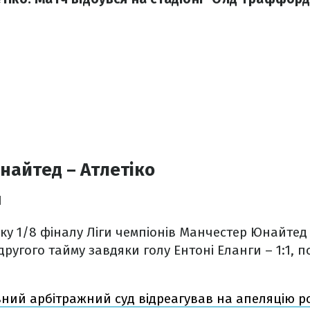
айтед – Атлетіко
1
ку 1/8 фіналу Ліги чемпіонів Манчестер Юнайтед
ругого тайму завдяки голу Ентоні Еланги – 1:1, п
ний арбітражний суд відреагував на апеляцію р