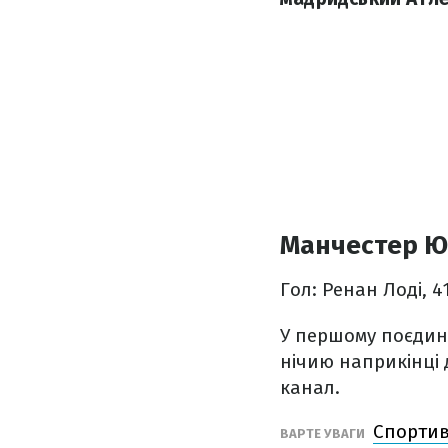
Манчестер Юн
Гол: Ренан Лоді, 4
У першому поєдин
нічию наприкінці д
канал.
Спортив
ВАРТЕ УВАГИ