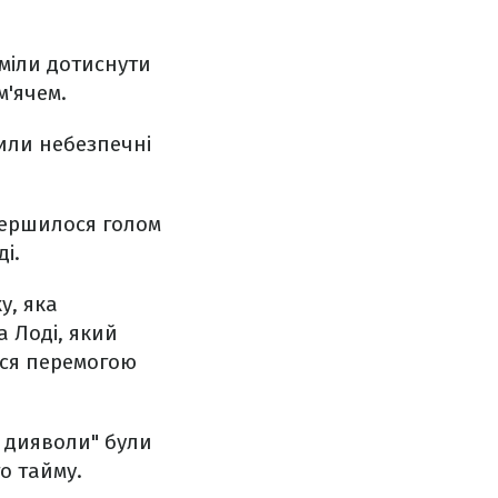
міли дотиснути
м'ячем.
или небезпечні
вершилося голом
і.
у, яка
 Лоді, який
вся перемогою
 дияволи" були
о тайму.