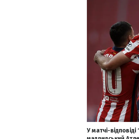
У матчі-відповід
мадридський Атле