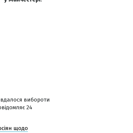
 вдалося вибороти
овідомляє 24
осіян щодо