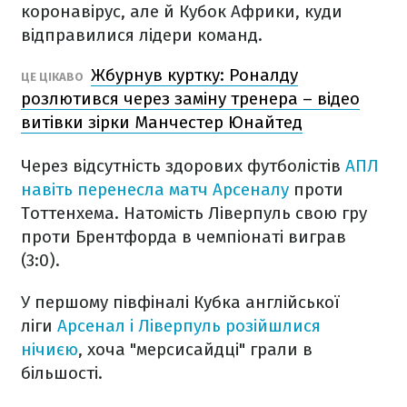
коронавірус, але й Кубок Африки, куди
відправилися лідери команд.
Жбурнув куртку: Роналду
ЦЕ ЦІКАВО
розлютився через заміну тренера – відео
витівки зірки Манчестер Юнайтед
Через відсутність здорових футболістів
АПЛ
навіть перенесла матч Арсеналу
проти
Тоттенхема. Натомість Ліверпуль свою гру
проти Брентфорда в чемпіонаті виграв
(3:0).
У першому півфіналі Кубка англійської
ліги
Арсенал і Ліверпуль розійшлися
нічиєю
, хоча "мерсисайдці" грали в
більшості.