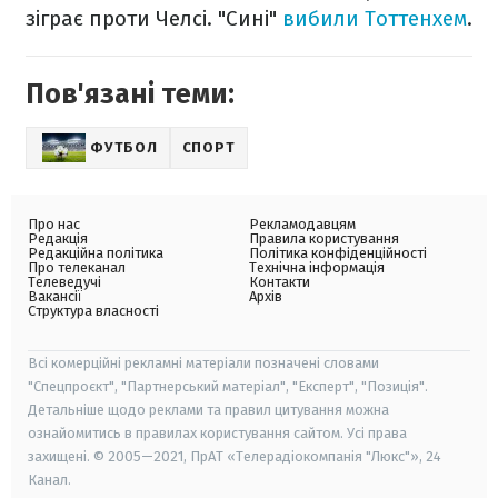
зіграє проти Челсі. "Сині"
вибили Тоттенхем
.
Пов'язані теми:
ФУТБОЛ
СПОРТ
Про нас
Рекламодавцям
Редакція
Правила користування
Редакційна політика
Політика конфіденційності
Про телеканал
Технічна інформація
Телеведучі
Контакти
Вакансії
Архів
Структура власності
Всі комерційні рекламні матеріали позначені словами
"Спецпроєкт", "Партнерський матеріал", "Експерт", "Позиція".
Детальніше щодо реклами та правил цитування можна
ознайомитись в правилах користування сайтом. Усі права
захищені. © 2005—2021, ПрАТ «Телерадіокомпанія "Люкс"», 24
Канал.