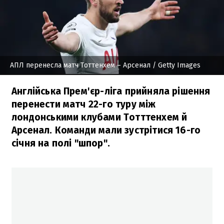
АПЛ перенесла матч Тоттенхем – Арсенал
/ Getty Images
Англійська Прем'єр-ліга прийняла рішення
перенести матч 22-го туру між
лондонськими клубами Тотттенхем й
Арсенал. Команди мали зустрітися 16-го
січня на полі "шпор".