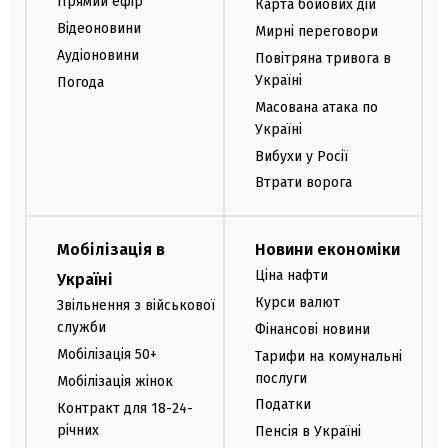
Прямий ефір
Карта бойових дій
Відеоновини
Мирні переговори
Аудіоновини
Повітряна тривога в
Україні
Погода
Масована атака по
Україні
Вибухи у Росії
Втрати ворога
Мобілізація в
Новини економіки
Ціна нафти
Україні
Курси валют
Звільнення з військової
служби
Фінансові новини
Мобілізація 50+
Тарифи на комунальні
послуги
Мобілізація жінок
Податки
Контракт для 18-24-
річних
Пенсія в Україні