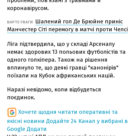
проблеми, пов'язані з травмами й
коронавірусом.
Шалений гол Де Брюйне приніс
ВАРТЕ УВАГИ
Манчестер Сіті перемогу в матчі проти Челсі
Ліга підтвердила, що у складі Арсеналу
немає здорових 13 польових футболістів та
одного голкіпера. Також на рішення
вплинуло те, що деякі гравці "канонірів"
поїхали на Кубок африканських націй.
Наразі невідомо, коли відбудеться
поєдинок.
Хочете щодня читати оперативні та
якісні новини
Додайте 24 Канал у вибрані в
Google
Додати