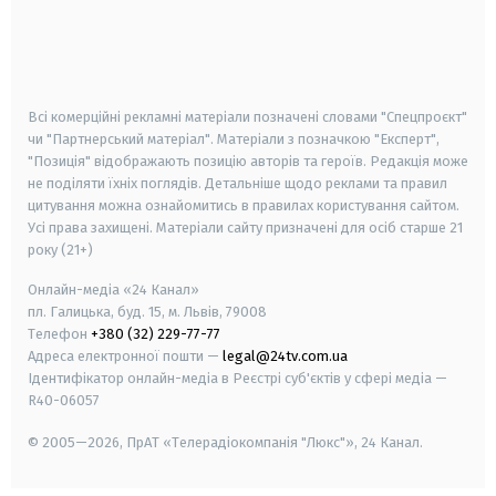
android
apple
smart tv
samsung smart tv
Всі комерційні рекламні матеріали позначені словами "Спецпроєкт"
чи "Партнерський матеріал". Матеріали з позначкою "Експерт",
"Позиція" відображають позицію авторів та героїв. Редакція може
не поділяти їхніх поглядів. Детальніше щодо реклами та правил
цитування можна ознайомитись в правилах користування сайтом.
Усі права захищені.
Матеріали сайту призначені для осіб старше
21
року (21+)
Онлайн-медіа «24 Канал»
пл. Галицька, буд. 15, м. Львів, 79008
Телефон
+380 (32) 229-77-77
Адреса електронної пошти —
legal@24tv.com.ua
Ідентифікатор онлайн-медіа в Реєстрі суб'єктів у сфері медіа —
R40-06057
© 2005—2026,
ПрАТ «Телерадіокомпанія "Люкс"», 24 Канал.