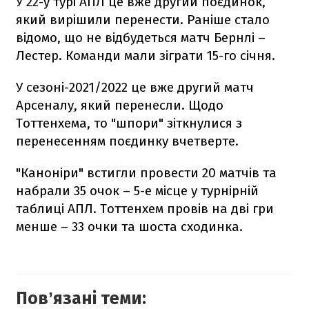
У 22-у турі АПЛ це вже другий поєдинок,
який вирішили перенести. Раніше стало
відомо, що не відбудеться матч Бернлі –
Лестер. Команди мали зіграти 15-го січня.
У сезоні-2021/2022 це вже другий матч
Арсеналу, який перенесли. Щодо
Тоттенхема, то "шпори" зіткнулися з
перенесенням поєдинку вчетверте.
"Каноніри" встигли провести 20 матчів та
набрали 35 очок – 5-е місце у турнірній
таблиці АПЛ. Тоттенхем провів на дві гри
менше – 33 очки та шоста сходинка.
Повʼязані теми: