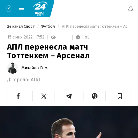
24 канал Спорт
Футбол
 АПЛ перенесла матч Тоттенхем – Арсенал 
1 хв
15 січня 2022,
17:52
АПЛ перенесла матч
Тоттенхем – Арсенал
Михайло Гема
Джерело:
АПЛ