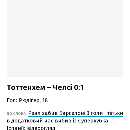
Тоттенхем – Челсі 0:1
Гол: Рюдіґер, 18
Реал забив Барселоні 3 голи і тільки
ДО СЛОВА
в додатковий час вибив із Суперкубка
Іспанії: відеоогляд