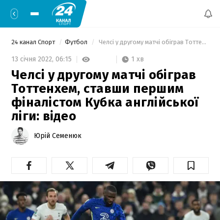
24 канал Спорт
Футбол
 Челсі у другому матчі обіграв Тоттенхем, ставши першим фіналістом Кубка англійської ліги: відео 
1 хв
13 січня 2022,
06:15
Челсі у другому матчі обіграв
Тоттенхем, ставши першим
фіналістом Кубка англійської
ліги: відео
Юрій Семенюк