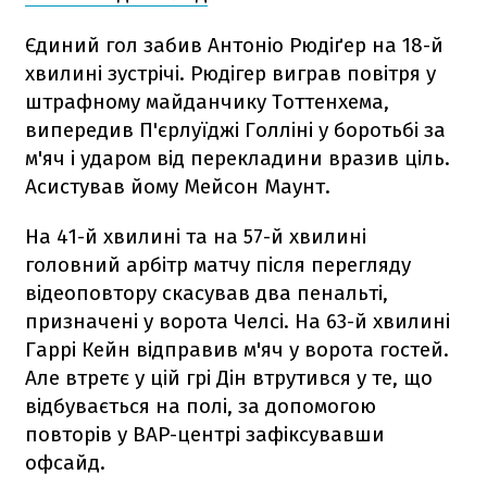
Єдиний гол забив Антоніо Рюдіґер на 18-й
хвилині зустрічі. Рюдігер виграв повітря у
штрафному майданчику Тоттенхема,
випередив П'єрлуїджі Голліні у боротьбі за
м'яч і ударом від перекладини вразив ціль.
Асистував йому Мейсон Маунт.
На 41-й хвилині та на 57-й хвилині
головний арбітр матчу після перегляду
відеоповтору скасував два пенальті,
призначені у ворота Челсі. На 63-й хвилині
Гаррі Кейн відправив м'яч у ворота гостей.
Але втретє у цій грі Дін втрутився у те, що
відбувається на полі, за допомогою
повторів у ВАР-центрі зафіксувавши
офсайд.