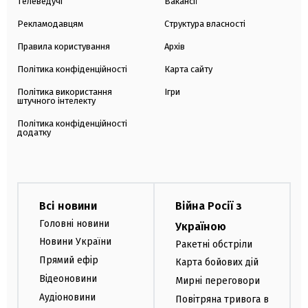
Телеведучі
Вакансії
Рекламодавцям
Структура власності
Правила користування
Архів
Політика конфіденційності
Карта сайту
Політика використання
Ігри
штучного інтелекту
Політика конфіденційності
додатку
Всі новини
Війна Росії з
Головні новини
Україною
Новини України
Ракетні обстріли
Прямий ефір
Карта бойових дій
Відеоновини
Мирні переговори
Аудіоновини
Повітряна тривога в