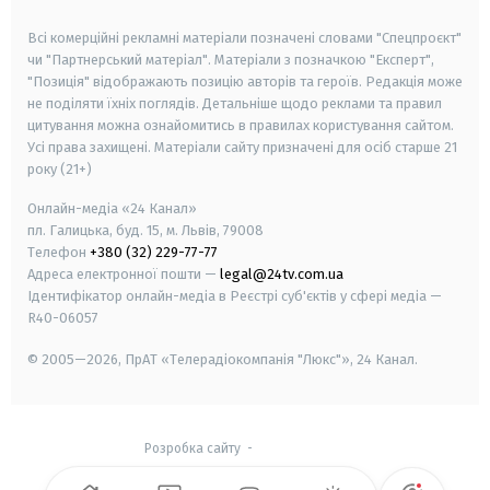
smart tv
samsung smart tv
Всі комерційні рекламні матеріали позначені словами "Спецпроєкт"
чи "Партнерський матеріал". Матеріали з позначкою "Експерт",
"Позиція" відображають позицію авторів та героїв. Редакція може
не поділяти їхніх поглядів. Детальніше щодо реклами та правил
цитування можна ознайомитись в правилах користування сайтом.
Усі права захищені.
Матеріали сайту призначені для осіб старше
21
року (21+)
Онлайн-медіа «24 Канал»
пл. Галицька, буд. 15, м. Львів, 79008
Телефон
+380 (32) 229-77-77
Адреса електронної пошти —
legal@24tv.com.ua
Ідентифікатор онлайн-медіа в Реєстрі суб'єктів у сфері медіа —
R40-06057
© 2005—2026,
ПрАТ «Телерадіокомпанія "Люкс"», 24 Канал.
Розробка сайту
-