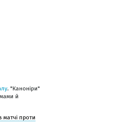
алу
. "Каноніри"
вмами й
в матчі проти