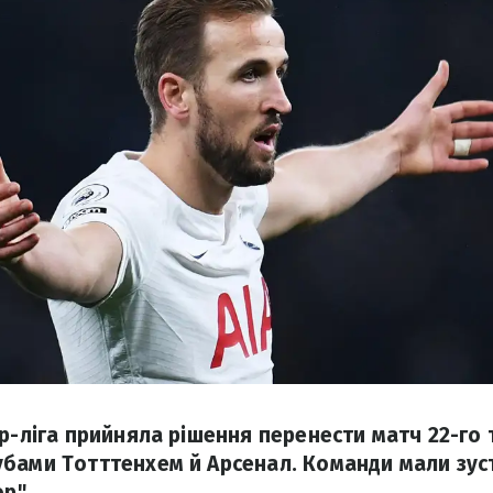
р-ліга прийняла рішення перенести матч 22-го 
бами Тотттенхем й Арсенал. Команди мали зуст
ор".