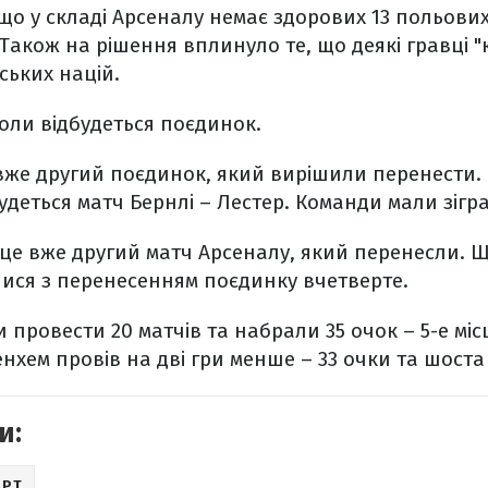
 що у складі Арсеналу немає здорових 13 польових
 Також на рішення вплинуло те, що деякі гравці "
ських націй.
коли відбудеться поєдинок.
е вже другий поєдинок, який вирішили перенести.
удеться матч Бернлі – Лестер. Команди мали зіграт
2 це вже другий матч Арсеналу, який перенесли. 
лися з перенесенням поєдинку вчетверте.
 провести 20 матчів та набрали 35 очок – 5-е місц
енхем провів на дві гри менше – 33 очки та шоста
и:
ОРТ