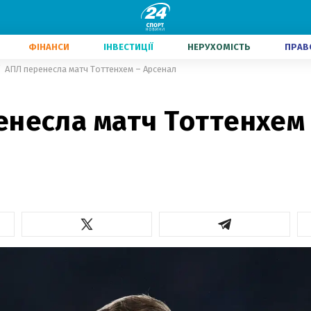
ФІНАНСИ
ІНВЕСТИЦІЇ
НЕРУХОМІСТЬ
ПРАВ
АПЛ перенесла матч Тоттенхем – Арсенал
енесла матч Тоттенхем