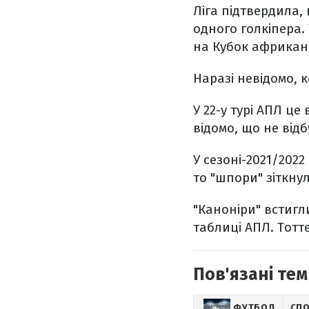
Ліга підтвердила,
одного голкіпера.
на Кубок африкан
Наразі невідомо, 
У 22-у турі АПЛ ц
відомо, що не відб
У сезоні-2021/202
то "шпори" зіткну
"Каноніри" встигли
таблиці АПЛ. Тотт
Пов'язані тем
ФУТБОЛ
СП