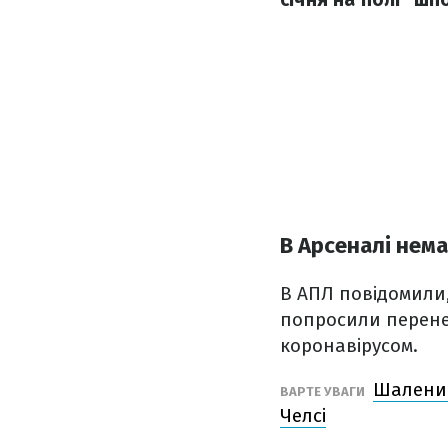
В Арсеналі нема
В АПЛ повідомили
попросили перенес
коронавірусом.
Шалений
ВАРТЕ УВАГИ
Челсі