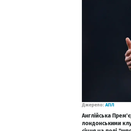
Джерело:
АПЛ
Англійська Прем'є
лондонськими клу
січня на полі "шп