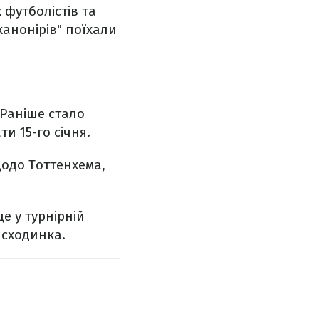
 футболістів та
канонірів" поїхали
 Раніше стало
и 15-го січня.
Щодо Тоттенхема,
е у турнірній
 сходинка.