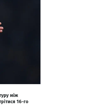
туру між
рітися 16-го