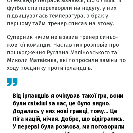
Олександр Петраов зізнався, що більшість
футболістів перехворіли на недугу, у них
підвищувалась температура, а брак у
першому таймі тренер списав на втому.
Суперник нічим не вразив тренер синьо-
жовтої команди. Наставник розповів про
пошкодження Руслана Маліновського та
Миколи Матвієнка, які попросили заміни по
ходу поєдинку проти ірландців.
Від ірландців я очікував такої гри, вони
були свіжіші за нас, це було видно.
Додались у них нові гравці, тому... Це
Ліга націй, нічия. Добре, що відігрались.
У перерві була розмова, ми поговорили