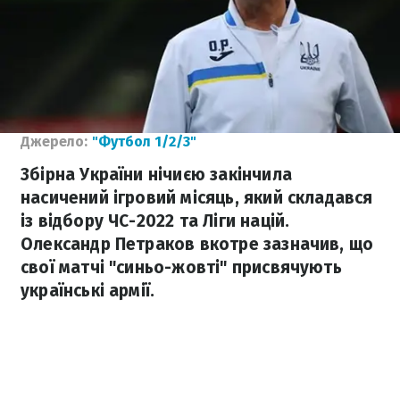
Джерело:
"Футбол 1/2/3"
Збірна України нічиєю закінчила
насичений ігровий місяць, який складався
із відбору ЧС-2022 та Ліги націй.
Олександр Петраков вкотре зазначив, що
свої матчі "синьо-жовті" присвячують
українські армії.