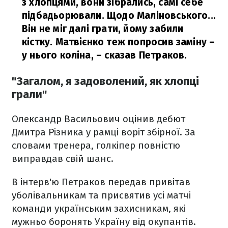
з хлопцями, вони зібрались, самі себе
підбадьорювали. Щодо Маліновського...
Він не міг далі грати, йому забили
кістку. Матвієнко теж попросив заміну –
у нього коліна,
– сказав Петраков.
"Загалом, я задоволений, як хлопці
грали"
Олександр Васильович оцінив дебют
Дмитра Різника у рамці воріт збірної. За
словами тренера, голкіпер повністю
виправдав свій шанс.
В інтерв'ю Петраков передав привітав
уболівальникам та присвятив усі матчі
команди українським захисникам, які
мужньо боронять Україну від окупантів.