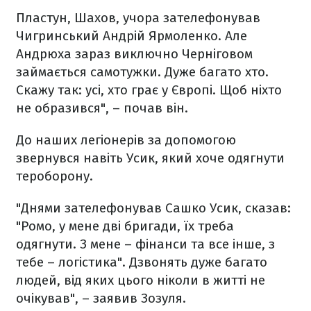
Пластун, Шахов, учора зателефонував
Чигринський Андрій Ярмоленко. Але
Андрюха зараз виключно Черніговом
займається самотужки. Дуже багато хто.
Скажу так: усі, хто грає у Європі. Щоб ніхто
не образився", – почав він.
До наших легіонерів за допомогою
звернувся навіть Усик, який хоче одягнути
тероборону.
"Днями зателефонував Сашко Усик, сказав:
"Ромо, у мене дві бригади, їх треба
одягнути. З мене – фінанси та все інше, з
тебе – логістика". Дзвонять дуже багато
людей, від яких цього ніколи в житті не
очікував", – заявив Зозуля.