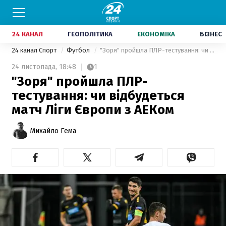
24 КАНАЛ
ГЕОПОЛІТИКА
ЕКОНОМІКА
БІЗНЕС
24 канал Спорт
Футбол
"Зоря" пройшла ПЛР-тестування: чи відбудеться матч Ліги Європи з АЕКом
24 листопада,
18:48
1
"Зоря" пройшла ПЛР-
тестування: чи відбудеться
матч Ліги Європи з АЕКом
Михайло Гема