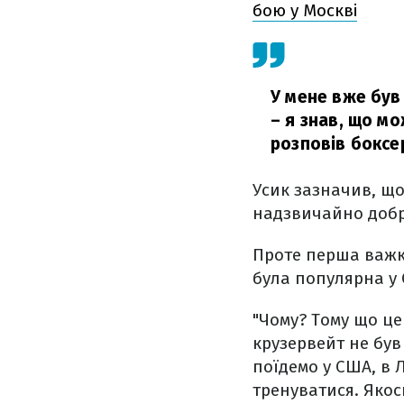
бою у Москві
У мене вже був
– я знав, що м
розповів боксе
Усик зазначив, що
надзвичайно добр
Проте перша важка
була популярна у
"Чому? Тому що це 
крузервейт не був
поїдемо у США, в 
тренуватися. Якось