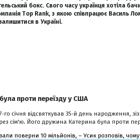
ельський бокс. Свого часу українця хотіла бач
мпанія Top Rank, з якою співпрацює Василь Ло
залишитися в Україні.
була проти переїзду у США
7-го січня відсвяткував 35-й день народження, зі
рез сім'ю. Його дружина Катерина була проти пер
зали поверни 10 мільйонів, – Усик розповів, чому