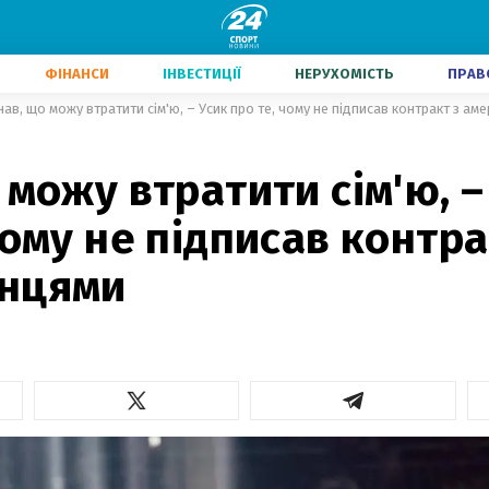
ФІНАНСИ
ІНВЕСТИЦІЇ
НЕРУХОМІСТЬ
ПРАВ
нав, що можу втратити сім'ю, – Усик про те, чому не підписав контракт з ам
 можу втратити сім'ю, –
чому не підписав контра
нцями