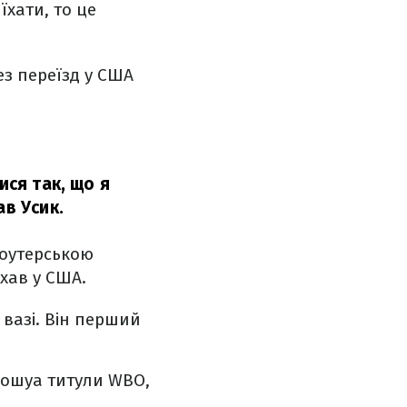
їхати, то це
ез переїзд у США
ися так, що я
ав Усик.
моутерською
їхав у США.
 вазі. Він перший
Джошуа титули WBO,