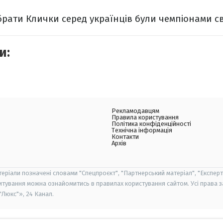
брати Клички серед українців були чемпіонами сві
и:
Рекламодавцям
Правила користування
Політика конфіденційності
Технічна інформація
Контакти
Архів
теріали позначені словами "Спецпроєкт", "Партнерський матеріал", "Експерт
итування можна ознайомитись в правилах користування сайтом. Усі права 
Люкс"», 24 Канал.