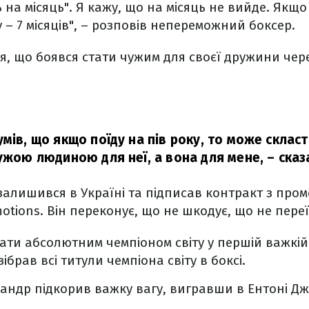
на місяць". Я кажу, що на місяць не вийде. Якщо 
у – 7 місяців", – розповів непереможний боксер.
я, що боявся стати чужим для своєї дружини чер
мів, що якщо поїду на пів року, то може скласт
чужою людиною для неї, а вона для мене,
– сказ
 залишився в Україні та підписав контракт з про
otions. Він переконує, що не шкодує, що не пере
тати абсолютним чемпіоном світу у першій важкій
ібрав всі титули чемпіона світу в боксі.
ксандр підкорив важку вагу, вигравши в Ентоні 