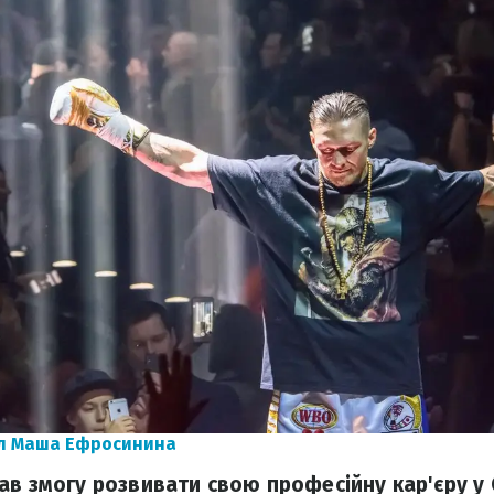
л Маша Ефросинина
ав змогу розвивати свою професійну кар'єру у 