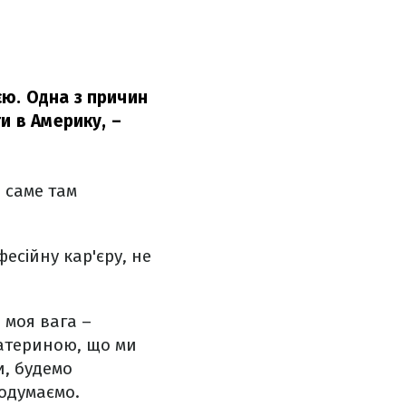
ю. Одна з причин
и в Америку,
–
 саме там
есійну кар'єру, не
 моя вага –
Катериною, що ми
и, будемо
подумаємо.