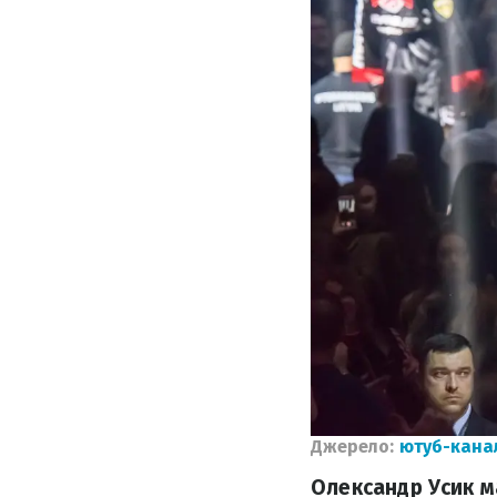
Джерело:
ютуб-кана
Олександр Усик м