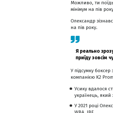
Можливо, ти поїдь 
мінімум на пів рок
Олександр зізнавс
на пів року.
Я реально зрозу
приїду зовсім 
У підсумку боксер
компанією K2 Prom
Усику вдалося с
українець, який з
У 2021 році Оле
WBA, IBF.