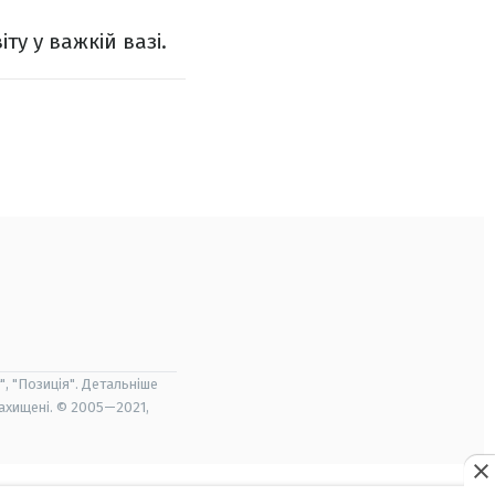
ту у важкій вазі.
", "Позиція". Детальніше
захищені. © 2005—2021,