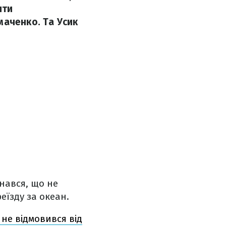
ити
маченко. Та Усик
знався, що не
еїзду за океан.
 не відмовився від