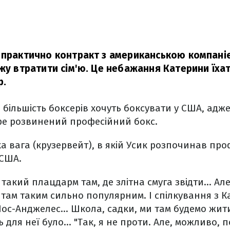
 практично контракт з американською компаніє
ожу втратити сім'ю. Це небажання Катерини їхат
р.
 більшість боксерів хочуть боксувати у США, адже
е розвинений професійний бокс.
 вага (крузервейт), в якій Усик розпочинав проф
 США.
такий плацдарм там, де злітна смуга звідти... Але
 там таким сильно популярним. І спілкування з 
Лос-Анджелес... Школа, садки, ми там будемо жит
 для неї було... "Так, я не проти. Але, можливо, 