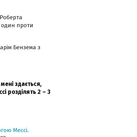
 Роберта
 один проти
Карім Бензема з
мені здається,
сі розділять 2 – 3
гою Мессі.