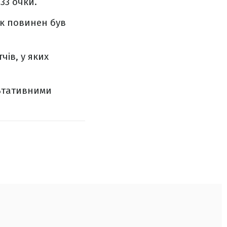
33 очки.
як повинен був
чів, у яких
ультативними