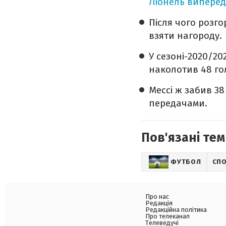
Ліонель випере
Після чого розг
взяти нагороду.
У сезоні-2020/20
наколотив 48 гол
Мессі ж забив 38
передачами.
Пов'язані тем
ФУТБОЛ
СП
Про нас
Редакція
Редакційна політика
Про телеканал
Телеведучі