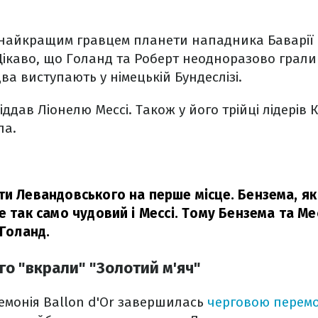
 найкращим гравцем планети нападника Баварії
Цікаво, що Голанд та Роберт неодноразово грали
ва виступають у німецькій Бундеслізі.
віддав Ліонелю Мессі. Також у його трійці лідерів 
ла.
ти Левандовського на перше місце. Бензема, як 
е так само чудовий і Мессі. Тому Бензема та Мес
Голанд.
го "вкрали" "Золотий м'яч"
еремонія Ballon d'Or завершилась
черговою перемо