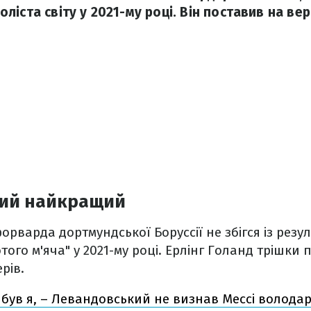
іста світу у 2021-му році. Він поставив на ве
ий найкращий
орварда дортмундської Боруссії не збігся із резу
того м'яча" у 2021-му році. Ерлінг Голанд трішки
рів.
ув я, – Левандовський не визнав Мессі володар