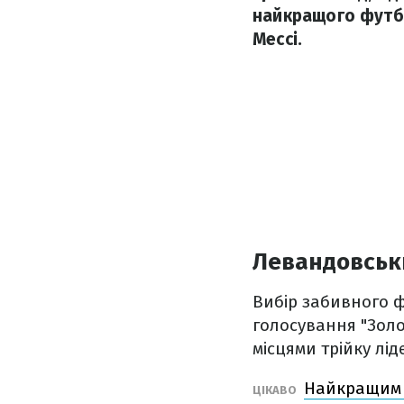
найкращого футбол
Мессі.
Левандовськ
Вибір забивного ф
голосування "Золо
місцями трійку ліде
Найкращим б
ЦІКАВО