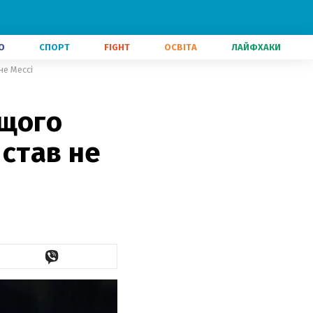
О
СПОРТ
FIGHT
ОСВІТА
ЛАЙФХАКИ
не Мессі
ащого
 став не