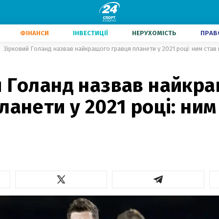
ФІНАНСИ
ІНВЕСТИЦІЇ
НЕРУХОМІСТЬ
ПРАВ
Зірковий Голанд назвав найкращого гравця планети у 2021 році: ним став 
й Голанд назвав найкр
ланети у 2021 році: ним