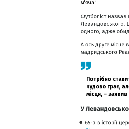
м’яча"
Футболіст назвав
Левандовського. 
одного, адже обид
А ось друге місце 
мадридського Реа
Потрібно стави
чудово грає, ал
місця,
– заявив 
У Левандовсько
65-а в історії ц