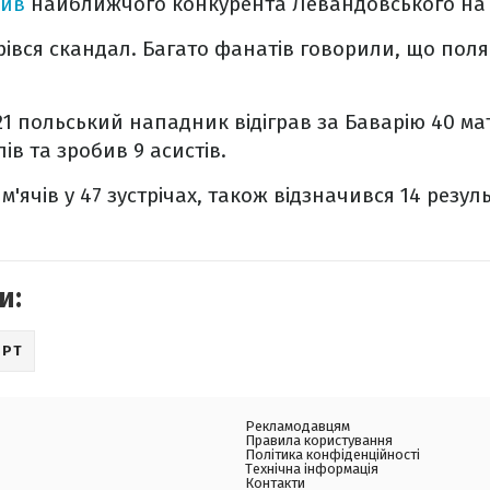
див
найближчого конкурента Левандовського на 
орівся скандал. Багато фанатів говорили, що пол
21 польський нападник відіграв за Баварію 40 мат
ів та зробив 9 асистів.
 м'ячів у 47 зустрічах, також відзначився 14 рез
и:
ОРТ
Рекламодавцям
Правила користування
Політика конфіденційності
Технічна інформація
Контакти