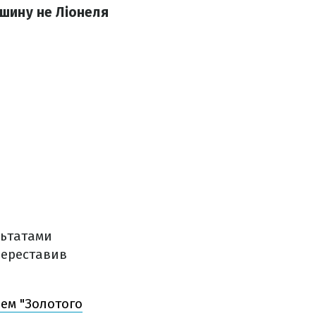
ршину не Ліонеля
льтатами
 переставив
ем "Золотого