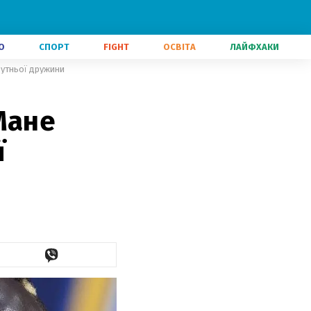
О
СПОРТ
FIGHT
ОСВІТА
ЛАЙФХАКИ
бутньої дружини
Мане
ї