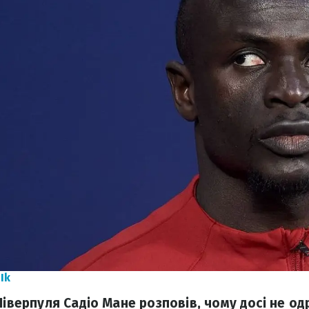
Ik
Ліверпуля Садіо Мане розповів, чому досі не о