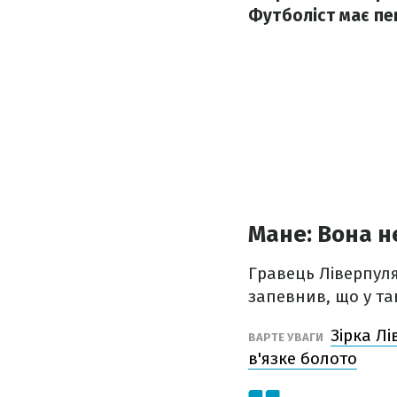
Футболіст має пе
Мане: Вона н
Гравець Ліверпуля
запевнив, що у т
Зірка Лі
ВАРТЕ УВАГИ
в'язке болото