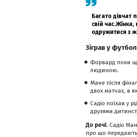
Багато дівчат 
свій час.Жінка,
одружитися з ж
Зіграв у футбол
Форвард поки щ
людиною.
Мане після фінал
двох матчах, в я
Садіо поїхав у р
друзями дитинств
До речі.
Садіо Ман
про що передають 