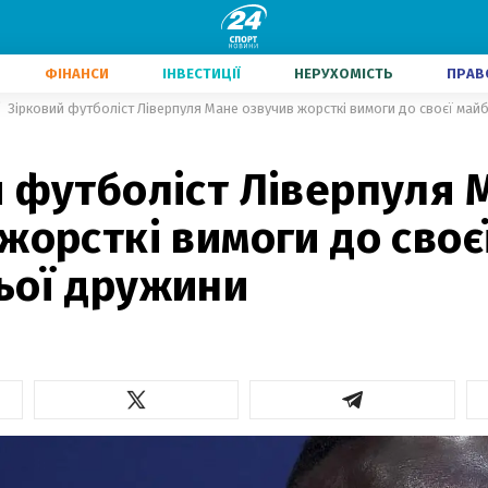
ФІНАНСИ
ІНВЕСТИЦІЇ
НЕРУХОМІСТЬ
ПРАВ
Зірковий футболіст Ліверпуля Мане озвучив жорсткі вимоги до своєї май
й футболіст Ліверпуля 
жорсткі вимоги до своє
ьої дружини