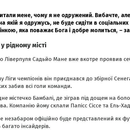
питали мене, чому я не одружений. Вибачте, ал
 на якій я одружусь, не буде сидіти в соціальни
інкою, яка поважає Бога і добре молиться,
– за
 у рідному місті
о Ліверпуля Садьйо Мане вже вкотре проявив с
у Ліги чемпіонів він приєднався до збірної Сенега
ких забив всі голи команди.
ідне містечко Бамбалі, де зіграв під дощем на бол
а. Компанію йому склали Папісс Сіссе та Ель-Хад
е незабаром офіційно буде представлений як фут
багато інсайдерів.