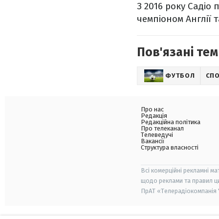
З 2016 року Садіо 
чемпіоном Англії 
Пов'язані тем
ФУТБОЛ
СП
Про нас
Редакція
Редакційна політика
Про телеканал
Телеведучі
Вакансії
Структура власності
Всі комерційні рекламні ма
щодо реклами та правил ц
ПрАТ «Телерадіокомпанія "