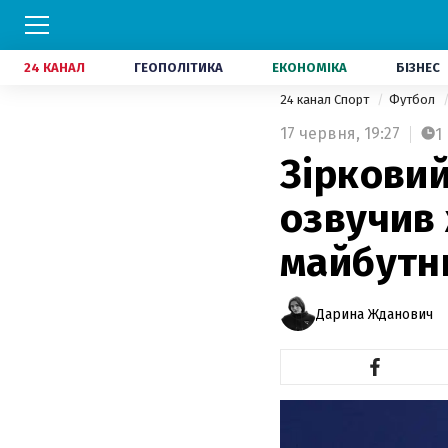
24 КАНАЛ
ГЕОПОЛІТИКА
ЕКОНОМІКА
БІЗНЕС
24 канал Спорт
Футбол
17 червня,
19:27
1
Зіркови
озвучив 
майбутн
Дарина Жданович