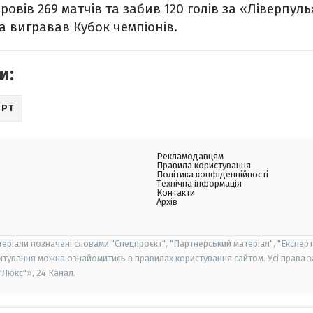
провів 269 матчів та забив 120 голів за «Ліверпуль
та вигравав Кубок чемпіонів.
и:
ОРТ
Рекламодавцям
Правила користування
Політика конфіденційності
Технічна інформація
Контакти
Архів
теріали позначені словами "Спецпроєкт", "Партнерський матеріал", "Експерт
итування можна ознайомитись в правилах користування сайтом. Усі права 
Люкс"», 24 Канал.