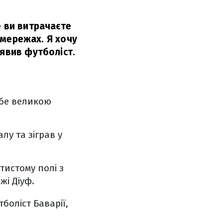
е ви витрачаєте
х мережах. Я хочу
явив футболіст.
ебе великою
лу та зіграв у
отистому полі з
жі Діуф.
боліст Баварії,