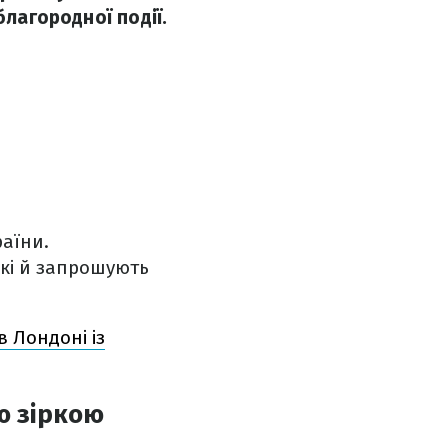
благородної події.
раїни.
які й запрошують
 Лондоні із
ю зіркою