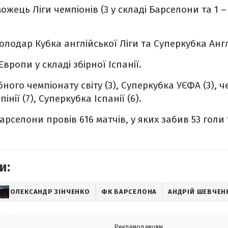
жець Ліги чемпіонів (3 у складі Барселони та 1 
володар Кубка англійської Ліги та Суперкубка Англ
Європи у складі збірної Іспанії.
ого чемпіонату світу (3), Суперкубка УЄФА (3), чем
інії (7), Суперкубка Іспанії (6).
Барселони провів 616 матчів, у яких забив 53 голи 
и:
ОЛЕКСАНДР ЗІНЧЕНКО
ФК БАРСЕЛОНА
АНДРІЙ ШЕВЧЕН
Рекламодавцям