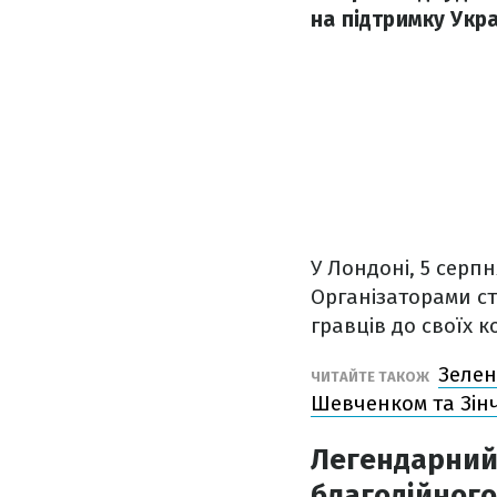
на підтримку Укра
У Лондоні, 5 серп
Організаторами ст
гравців до своїх к
Зелен
ЧИТАЙТЕ ТАКОЖ
Шевченком та Зін
Легендарний
благодійного