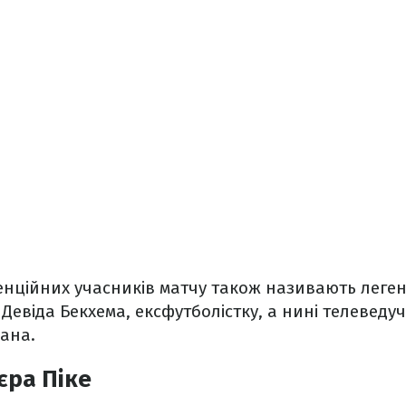
енційних учасників матчу також називають легенд
Девіда Бекхема, ексфутболістку, а нині телеведуч
ана.
єра Піке