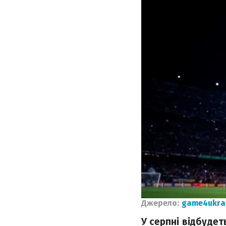
Джерело:
game4ukra
У серпні відбудет