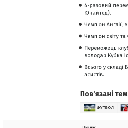
4-разовий перемо
Юнайтед).
Чемпіон Англії, 
Чемпіон світу та 
Переможець клубн
володар Кубка Ісп
Всього у складі 
асистів.
Пов'язані тем
ФУТБОЛ
Про нас