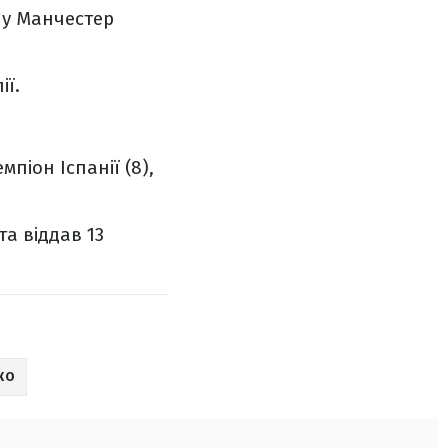
– у Манчестер
ії.
піон Іспанії (8),
та віддав 13
КО