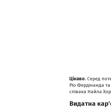
Цікаво.
Серед пот
Ріо Фердінанда та 
співака Найла Хор
Видатна кар'