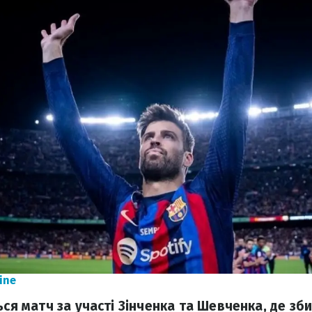
ine
ься матч за участі Зінченка та Шевченка, де з