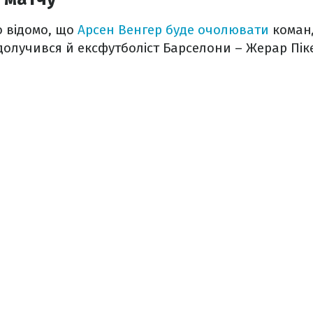
о відомо, що
Арсен Венгер буде очолювати
команд
долучився й ексфутболіст Барселони – Жерар Пік