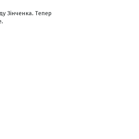
у Зінченка. Тепер
е.