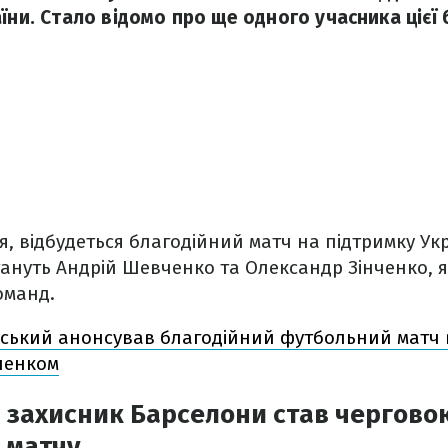
їни. Стало відомо про ще одного учасника цієї 
ня, відбудеться благодійний матч на підтримку Ук
ануть Андрій Шевченко та Олександр Зінченко, 
оманд.
ський анонсував благодійний футбольний матч в
ченком
 захисник Барселони став чергово
 матчу