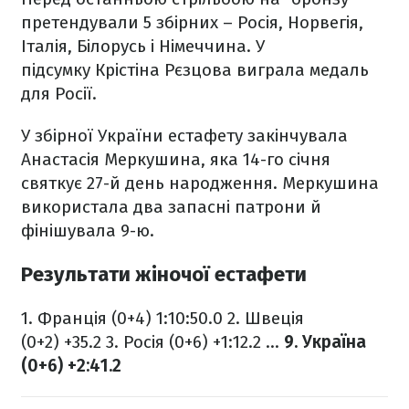
претендували 5 збірних – Росія, Норвегія,
Італія, Білорусь і Німеччина. У
підсумку Крістіна Рєзцова виграла медаль
для Росії.
У збірної України естафету закінчувала
Анастасія Меркушина, яка 14-го січня
святкує 27-й день народження. Меркушина
використала два запасні патрони й
фінішувала 9-ю.
Результати жіночої естафети
1. Франція (0+4) 1:10:50.0
2. Швеція
(0+2) +35.2
3. Росія (0+6) +1:12.2
...
9. Україна
(0+6) +2:41.2