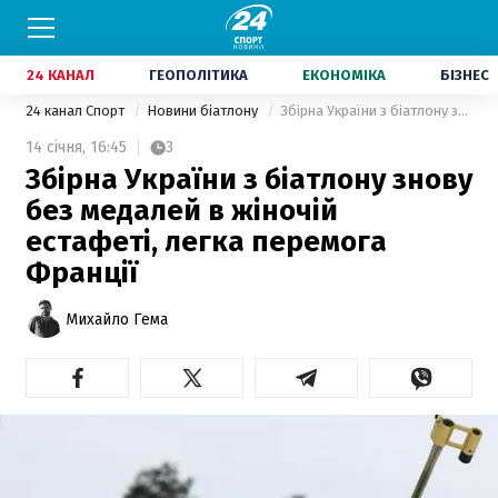
24 КАНАЛ
ГЕОПОЛІТИКА
ЕКОНОМІКА
БІЗНЕС
24 канал Спорт
Новини біатлону
Збірна України з біатлону знову без медалей в жіночій естафеті, легка перемога Франції
14 січня,
16:45
3
Збірна України з біатлону знову
без медалей в жіночій
естафеті, легка перемога
Франції
Михайло Гема