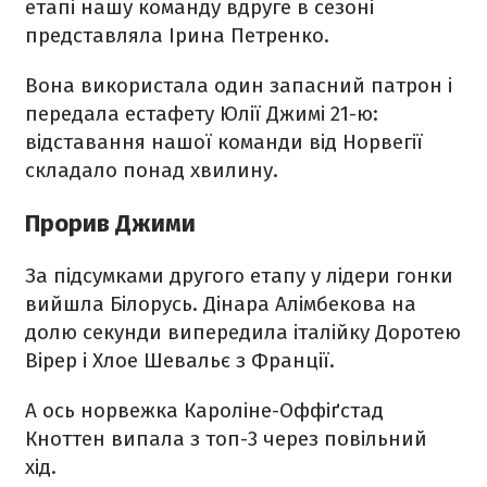
етапі нашу команду вдруге в сезоні
представляла Ірина Петренко.
Вона використала один запасний патрон і
передала естафету Юлії Джимі 21-ю:
відставання нашої команди від Норвегії
складало понад хвилину.
Прорив Джими
За підсумками другого етапу у лідери гонки
вийшла Білорусь. Дінара Алімбекова на
долю секунди випередила італійку Доротею
Вірер і Хлое Шевальє з Франції.
А ось норвежка Кароліне-Оффіґстад
Кноттен випала з топ-3 через повільний
хід.