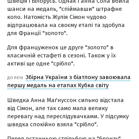
Швеція і Білорусь. Однак Ганна Сола вбила
шанси на медаль, "спіймавши" штрафне
коло. Натомість Жулія Сімон чудово
відпрацювала на своєму етапі та здобула
для Франції "золото".
Для француженок це друге "золото" в
класичній естафеті в сезоні. Також у їх
активі ще одне "срібло".
Збірна України з біатлону завоювала
ДО РЕЧІ
першу медаль на етапах Кубка світу
Шведка Анна Маґнуссон сильно відстала
від Сімон, але так само мала велику
перевагу над переслідувачками. У підсумку
шведка спокійно взяла "срібло".
Перед останньою стрільбою на "бронзу"