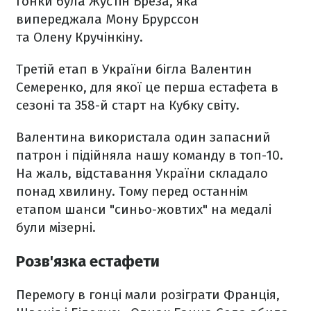
гонки була Жустін Бреза, яка
випереджала Мону Брурссон
та Олену Кручінкіну.
Третій етап в України бігла Валентин
Семеренко, для якої це перша естафета в
сезоні та 358-й старт на Кубку світу.
Валентина використала один запасний
патрон і підійняла нашу команду в топ-10.
На жаль, відставання України складало
понад хвилину. Тому перед останнім
етапом шанси "синьо-жовтих" на медалі
були мізерні.
Розв'язка естафети
Перемогу в гонці мали розіграти Франція,