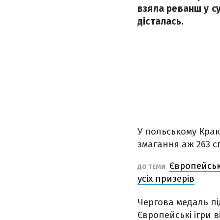
взяла реванш у су
дісталась.
У польському Крак
змагання аж 263 с
Європейські
ДО ТЕМИ
усіх призерів
Чергова медаль пі
Європейські ігри 