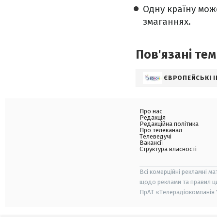
Одну країну може
змаганнях.
Пов'язані тем
ЄВРОПЕЙСЬКІ І
Про нас
Редакція
Редакційна політика
Про телеканал
Телеведучі
Вакансії
Структура власності
Всі комерційні рекламні ма
щодо реклами та правил ц
ПрАТ «Телерадіокомпанія "