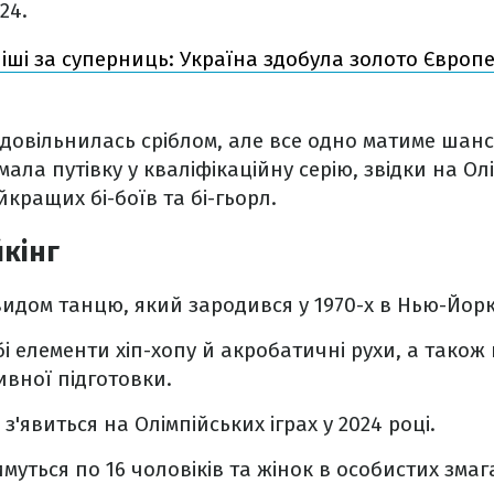
24.
іші за суперниць: Україна здобула золото Європе
овільнилась сріблом, але все одно матиме шанс 
ала путівку у кваліфікаційну серію, звідки на Ол
кращих бі-боїв та бі-гьорл.
кінг
видом танцю, який зародився у 1970-х в Нью-Йорк
бі елементи хіп-хопу й акробатичні рухи, а також
ивної підготовки.
з'явиться на Олімпійських іграх у 2024 році.
муться по 16 чоловіків та жінок в особистих змаг