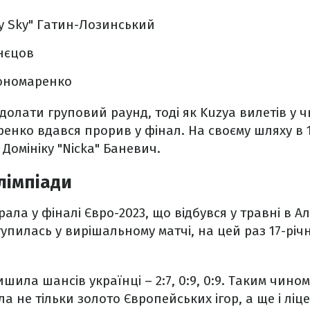
y Sky" Гатин-Лозинський
знєцов
Пономаренко
долати груповий раунд, тоді як Kuzya вилетів у ч
енко вдався прорив у фінал. На своєму шляху в 
Домініку "Nicka" Баневич.
Олімпіади
ала у фіналі Євро-2023, що відбувся у травні в Ал
тупилась у вирішальному матчі, на цей раз 17-річ
ила шансів українці – 2:7, 0:9, 0:9. Таким чином,
а не тільки золото Європейських ігор, а ще і ліц