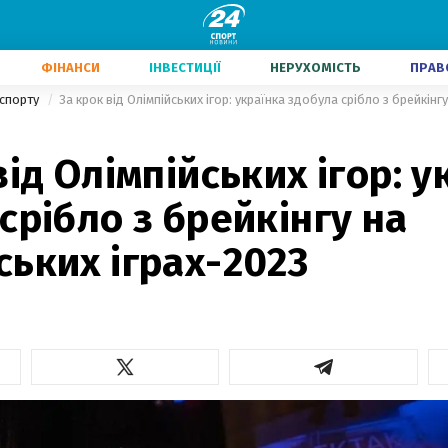
ФІНАНСИ
ІНВЕСТИЦІЇ
НЕРУХОМІСТЬ
ПРАВ
 спорту
За крок від Олімпійських ігор: українка здобула срібло з брейкін
від Олімпійських ігор: у
срібло з брейкінгу на
ьких іграх-2023