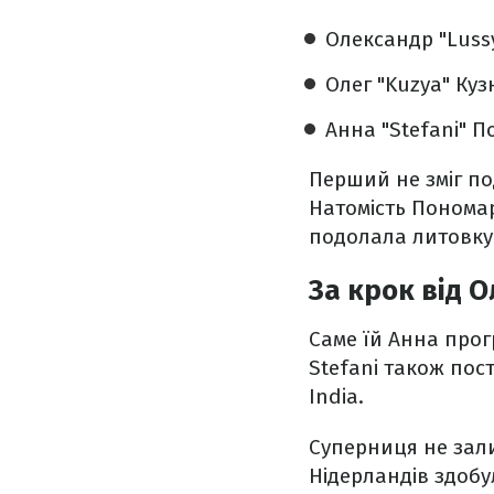
Олександр "Luss
Олег "Kuzya" Ку
Анна "Stefani" 
Перший не зміг по
Натомість Пономар
подолала литовку 
За крок від 
Саме їй Анна прогр
Stefani також пос
India.
Суперниця не залиш
Нідерландів здобул