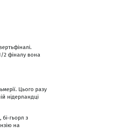
вертьфіналі.
1/2 фіналу вона
ьмерії. Цього разу
ній нідерландці
 бі-гьорл з
ензію на