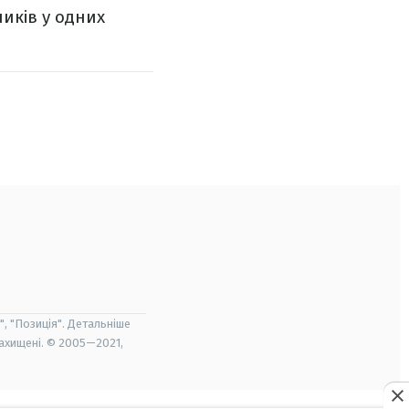
ників у одних
", "Позиція". Детальніше
захищені. © 2005—2021,