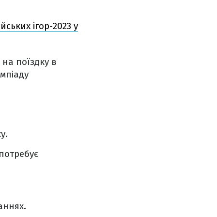
йських ігор-2023 у
на поїздку в
імпіаду
у.
 потребує
аннях.