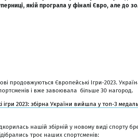
перниці, якій програла у фіналі Євро, але до з
ові продовжуються Європейські Ігри-2023. Украї
портсменів і вже завоювала більше 30 нагород.
 ігри 2023: збірна України вийшла у топ-3 медаль
дкорилась нашій збірній у новому виді спорту бре
відібрались троє наших спортсменів: