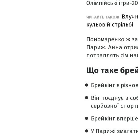
Олімпійські ігри-20
Влучн
ЧИТАЙТЕ ТАКОЖ
кульовій стрільбі
Пономаренко ж зад
Париж. Анна отрим
потраплять сім най
Що таке брей
Брейкінг є різно
Він поєднує в со
серйозної спорт
Брейкінг вперше 
У Парижі змагати