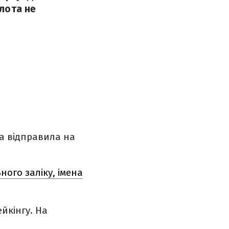
олота не
на відправила на
ного заліку, імена
йкінгу. На