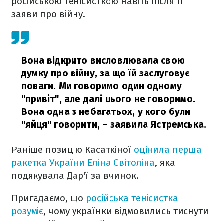
російською тенісисткою навіть після її
заяви про війну.
Вона відкрито висловлювала свою
думку про війну, за що їй заслуговує
поваги. Ми говоримо один одному
"привіт", але далі цього не говоримо.
Вона одна з небагатьох, у кого були
"яйця" говорити,
– заявила Ястремська.
Раніше позицію Касаткіної
оцінила перша
ракетка України Еліна Світоліна
, яка
подякувала Дар'ї за вчинок.
Пригадаємо, що
російська тенісистка
розуміє
, чому українки відмовились тиснути