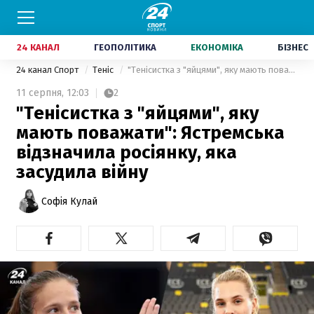
24 КАНАЛ
ГЕОПОЛІТИКА
ЕКОНОМІКА
БІЗНЕС
24 канал Спорт
Теніс
"Тенісистка з "яйцями", яку мають поважати": Ястремська відзначила росіянку, яка засудила війну
11 серпня,
12:03
2
"Тенісистка з "яйцями", яку
мають поважати": Ястремська
відзначила росіянку, яка
засудила війну
Софія Кулай