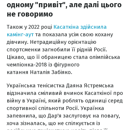
одному "привіт", але далі цього
не говоримо
Також у 2022 році
Касаткіна здійснила
камінг-аут
та показала усім свою кохану
дівчину. Нетрадиційну орієнтацію
спортсменки загнобили її рідній Росії.
Цікаво, що її обраницею стала олімпійська
чемпіонка-2018 із фігурного
катання Наталія Забіяко.
Українська тенісистка Даяна Ястремська
відзначила сміливий вчинок Касаткіної про
війну в Україні, який роблять одиниці серед
спортивної спільноти Росії. Українка
запевнила, що Дар'я заслуговує на повагу,
хоча зізналась, що не спілкується із