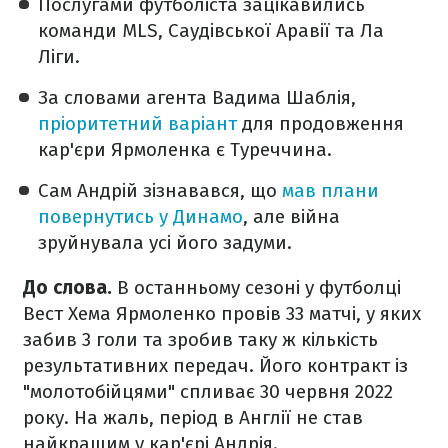
Послугами футболіста зацікавились
команди MLS, Саудівської Аравії та Ла
Ліги.
За словами агента Вадима Шаблія,
пріоритетний варіант
для продовження
кар'єри Ярмоленка є Туреччина.
Сам Андрій зізнавався, що
мав плани
повернутись у Динамо
, але війна
зруйнувала усі його задуми.
До слова.
В останньому сезоні у футболці
Вест Хема Ярмоленко провів 33 матчі, у яких
забив 3 голи та зробив таку ж кількість
результативних передач. Його контракт із
"молотобійцями" спливає 30 червня 2022
року. На жаль, період в Англії не став
найкращим у кар'єрі Андрія.