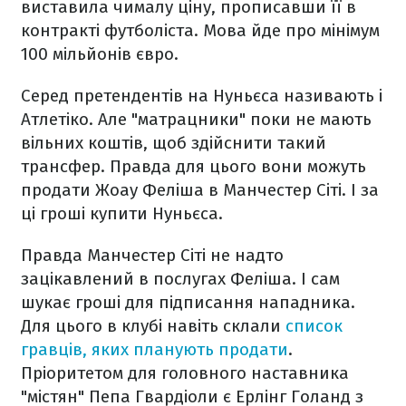
виставила чималу ціну, прописавши її в
контракті футболіста. Мова йде про мінімум
100 мільйонів євро.
Серед претендентів на Нуньєса називають і
Атлетіко. Але "матрацники" поки не мають
вільних коштів, щоб здійснити такий
трансфер. Правда для цього вони можуть
продати Жоау Феліша в Манчестер Сіті. І за
ці гроші купити Нуньєса.
Правда Манчестер Сіті не надто
зацікавлений в послугах Феліша. І сам
шукає гроші для підписання нападника.
Для цього в клубі навіть склали
список
гравців, яких планують продати
.
Пріоритетом для головного наставника
"містян" Пепа Гвардіоли є Ерлінг Голанд з