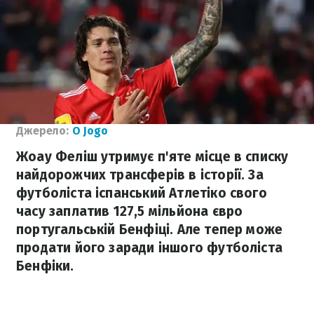
Джерело:
O Jogo
Жоау Феліш утримує п'яте місце в списку
найдорожчих трансферів в історії. За
футболіста іспанський Атлетіко свого
часу заплатив 127,5 мільйона євро
португальській Бенфіці. Але тепер може
продати його заради іншого футболіста
Бенфіки.