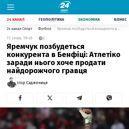
24 КАНАЛ
ГЕОПОЛІТИКА
ЕКОНОМІКА
БІЗНЕС
24 канал Спорт
Футбол
Яремчук позбудеться конкурента в Бенфіці: Атлетіко заради нього хоче продати найдорожчого гравця
11 січня,
19:45
2
Яремчук позбудеться
конкурента в Бенфіці: Атлетіко
заради нього хоче продати
найдорожчого гравця
Ігор Саджениця