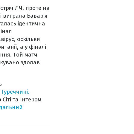
стріч ЛЧ, проте на
і виграла Баварія
сталась ідентична
фінал
ірус, оскільки
танії, а у фіналі
ення. Той матч
чікувано здолав
ь
 Туреччині.
Сіті та Інтером
ндальний