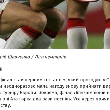
ій Шевченко / Ліга чемпіонів
я
фінал став першим і останнім, який проходив у С
и неодноразово мала нагоду знову прийняти ви
турніру Європи. Зокрема, фінал Ліги чемпіонів н
діоні Ататюрка два рази поспіль. Усе через причи
ству.