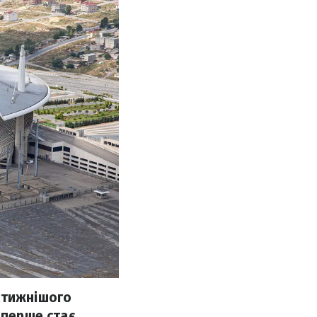
стижнішого
вперше стає