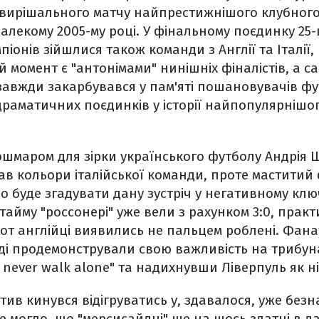
ї вирішального матчу найпрестижнішого клубного
далекому 2005-му році. У фінальному поєдинку 25-
піонів зійшлися також команди з Англії та Італії,
й момент є "антонімами" нинішніх фіналістів, а с
завжди закарбувався у пам'яті пошановувачів фу
аматичних поєдинків у історії найпопулярнішог
шмаром для зірки українського футболу Андрія 
в кольори італійської команди, проте маститий
о буде згадувати дану зустріч у негативному ключ
тайму "россонері" уже вели з рахунком 3:0, пра
та от англійці виявились не пальцем роблені. Фан
ді продемонстрували свою важливість на трибун
l never walk alone" та надихнувши Ліверпуль як н
ив кинувся відігруватись у, здавалося, уже безна
е могло, що "мерсисайдці" ще на щось здатні в да