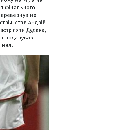
ля фінального
 перевернув не
стрічі став Андрій
зстріляти Дудека,
 та подарував
інал.