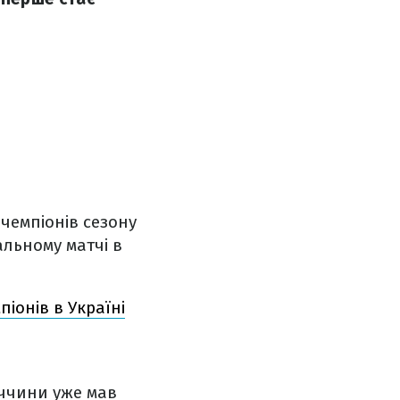
 чемпіонів сезону
альному матчі в
піонів в Україні
еччини уже мав