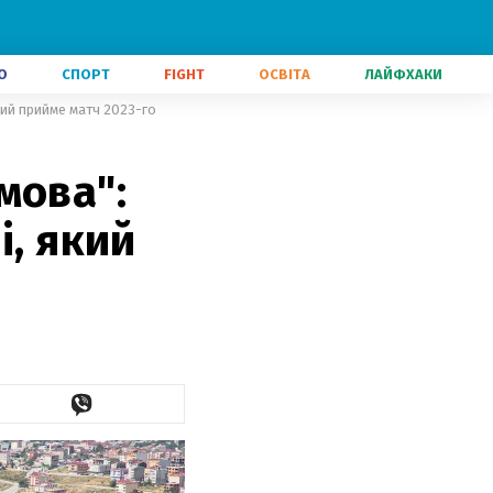
О
СПОРТ
FIGHT
ОСВІТА
ЛАЙФХАКИ
кий прийме матч 2023-го
мова":
і, який