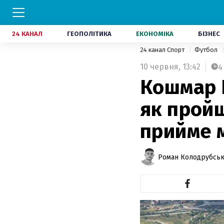
24 КАНАЛ
ГЕОПОЛІТИКА
ЕКОНОМІКА
БІЗНЕС
24 канал Спорт
Футбол
10 червня,
13:42
4
Кошмар Ш
як пройш
прийме м
Роман Колодрубсь