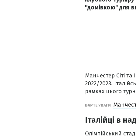
"домівкою" для в
Манчестер Сіті та 
2022/2023. Італійс
рамках цього турн
Манчесте
ВАРТЕ УВАГИ
Італійці в на
Олімпійський стад