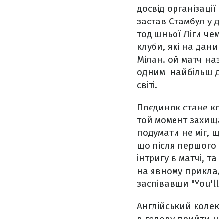
досвід організаці
застав Стамбул у 
тодішньої Ліги чем
клуби, які на дани
Мілан. ой матч на
одним найбільш др
світі.
Поєдинок стане ко
той момент захища
подумати не міг, щ
що після першого 
інтригу в матчі, 
на явному прикла
заспівавши "You'l
Англійський колект
в голову прийти н