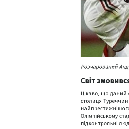
Розчарований Андр
Світ змовивс
Цікаво, що даний 
столиця Туреччин
найпрестижнішого 
Олімпійському ста
підконтрольні люд