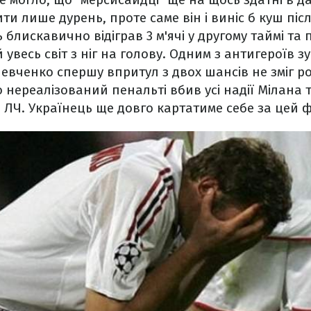
ти лише дурень, проте саме він і виніс б куш піс
 блискавично відіграв 3 м'ячі у другому таймі та
й увесь світ з ніг на голову. Одним з антигероїв зу
вченко спершу впритул з двох шансів не зміг ро
о нереалізований пенальті вбив усі надії Мілана
ЛЧ. Українець ще довго картатиме себе за цей ф