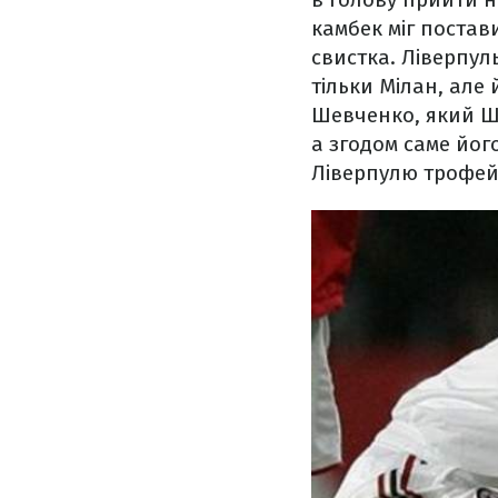
камбек міг постави
свистка. Ліверпуль
тільки Мілан, але 
Шевченко, який Ше
а згодом саме йог
Ліверпулю трофей 