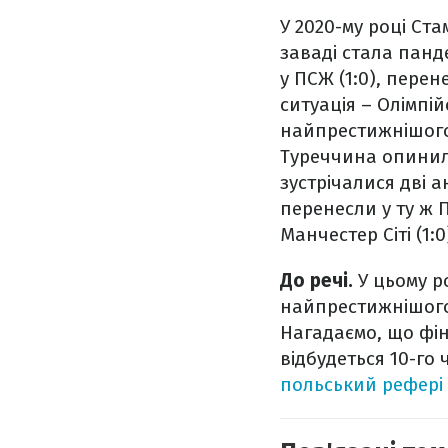
У 2020-му році Ст
заваді стала панд
у ПСЖ (1:0), перен
ситуація – Олімпі
найпрестижнішого 
Туреччина опинила
зустрічалися дві 
перенесли у ту ж П
Манчестер Сіті (1:0
До речі.
У цьому р
найпрестижнішого
Нагадаємо, що фіна
відбудеться 10-го
польський рефері