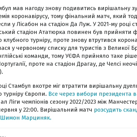
амбул мав нагоду знову подивитись вирішальну зу
емія коронавірусу, тому фінальний матч, який тод
если у Лісабон на стадіон Да Луж. У 2021-му році 
йський стадіон Ататюрка повинен був прийняти 
клубного турніру, проте знову втрутився коронав
ся у червоному списку для туристів з Великої Бри
англійські команди, тому УЄФА прийняло таке ріш
ортугалії, проте на стадіон Драгау, де Челсі нео
).
оці Стамбул вкотре міг втратити вирішальну дуел
 турніру Європи.
Все через вибори президента в
л Ліги чемпіонів сезону 2022/2023 між Манчестер 
 червня у 22:00. Вирішальний матч
розсудить ска
 Шимон Марциняк.