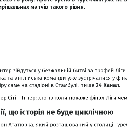
ирішальних матчів такого рівня.
Інтер зійдуться у безжальній битві за трофей Ліги
ька та англійська команди уже зустрічалися у фін
іру саме на стадіоні в Стамбулі, пише
24 Канал.
р Сіті – Інтер: хто та коли покаже фінал Ліги чем
дії, що історія не буде циклічною
іон Ататюрка, який розташований у столиці Тур