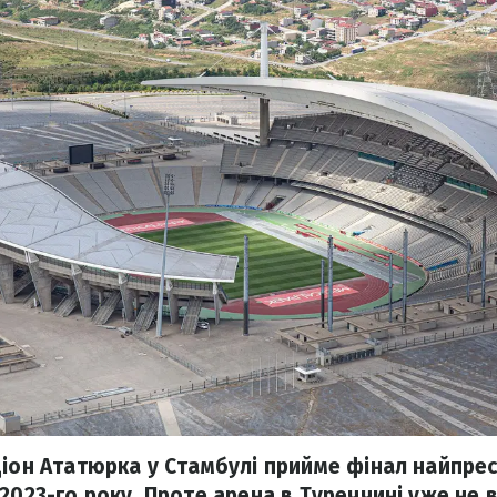
діон Ататюрка у Стамбулі прийме фінал найпре
 2023-го року. Проте арена в Туреччині уже не 