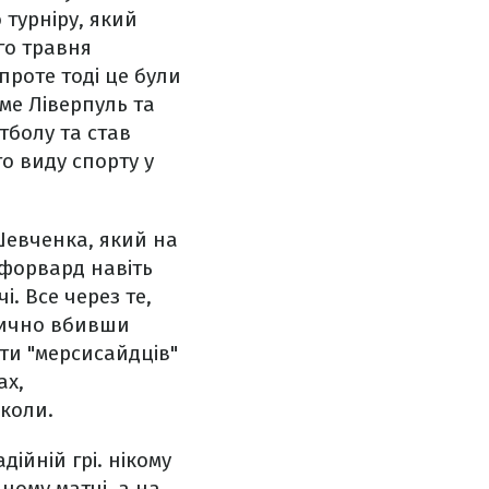
 турніру, який
го травня
 проте тоді це були
аме Ліверпуль та
тболу та став
о виду спорту у
Шевченка, який на
 форвард навіть
і. Все через те,
ктично вбивши
ати "мерсисайдців"
ах,
іколи.
дійній грі. нікому
ному матчі, а на