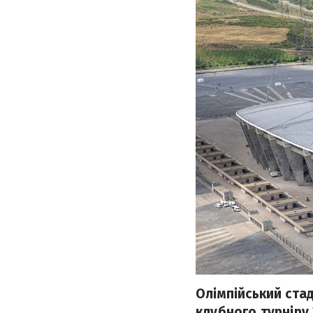
Олімпійський ста
клубного турніру