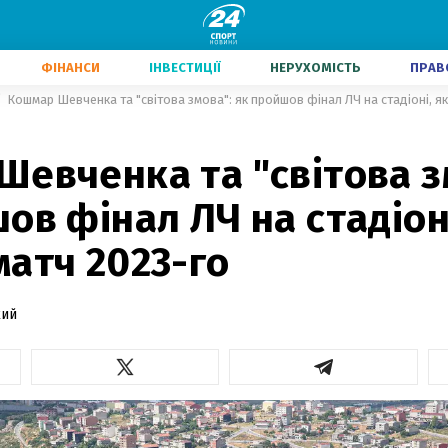
ФІНАНСИ
ІНВЕСТИЦІЇ
НЕРУХОМІСТЬ
ПРАВ
Кошмар Шевченка та "світова змова": як пройшов фінал ЛЧ на стадіоні, я
евченка та "світова з
ов фінал ЛЧ на стадіон
атч 2023-го
кий