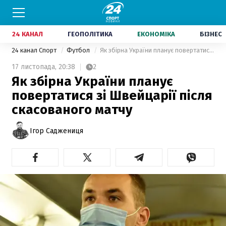
24 КАНАЛ
ГЕОПОЛІТИКА
ЕКОНОМІКА
БІЗНЕС
24 канал Спорт
Футбол
Як збірна України планує повертатися зі Швейцарії після скасованого матчу
17 листопада,
20:38
2
Як збірна України планує
повертатися зі Швейцарії після
скасованого матчу
Ігор Саджениця