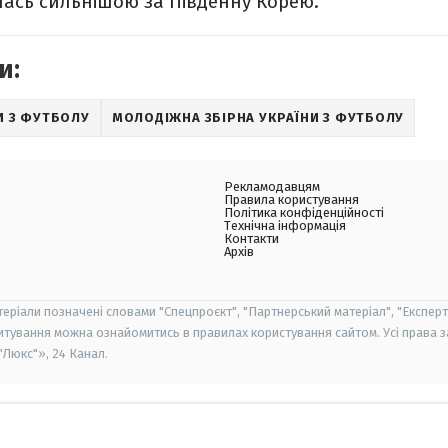
лась сильнішою за Південну Корею.
и:
И З ФУТБОЛУ
МОЛОДІЖНА ЗБІРНА УКРАЇНИ З ФУТБОЛУ
Рекламодавцям
Правила користування
Політика конфіденційності
Технічна інформація
Контакти
Архів
теріали позначені словами "Спецпроєкт", "Партнерський матеріал", "Експерт
итування можна ознайомитись в правилах користування сайтом. Усі права 
Люкс"», 24 Канал.