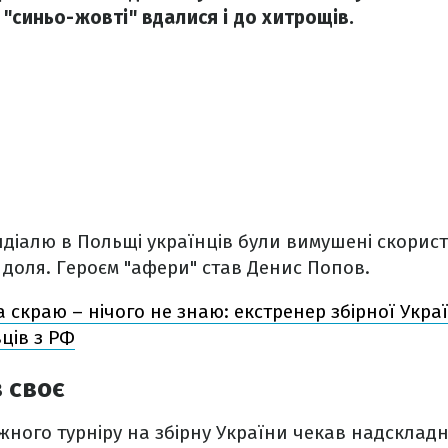
"синьо-жовті" вдалися і до хитрощів.
іалю в Польщі українців були вимушені скорист
 доля. Героєм "афери" став Денис Попов.
а скраю – нічого не знаю: екстренер збірної Укр
ців з РФ
 своє
іжного турніру на збірну України чекав надскла