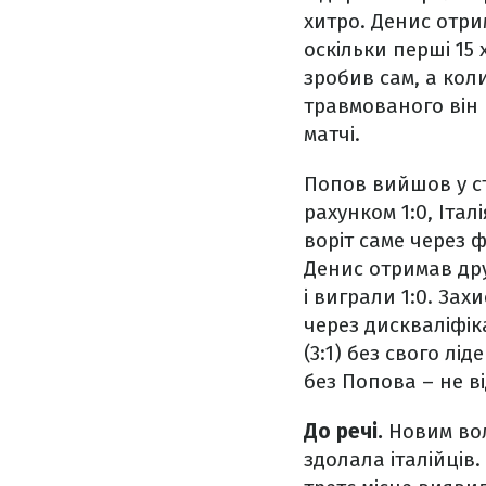
хитро. Денис отри
оскільки перші 15
зробив сам, а кол
травмованого він в
матчі.
Попов вийшов у ст
рахунком 1:0, Італ
воріт саме через 
Денис отримав дру
і виграли 1:0. Зах
через дискваліфік
(3:1) без свого лі
без Попова – не в
До речі.
Новим вол
здолала італійців