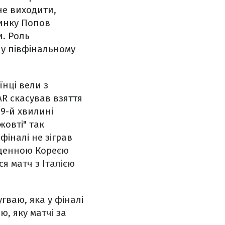
не виходити,
минку Попов
и. Роль
я у півфінальному
нці вели з
AR скасував взяття
79-й хвилині
жовті" так
фіналі не зіграв
івденною Кореєю
ся матч з Італією
гваю, яка у фіналі
ю, яку матчі за