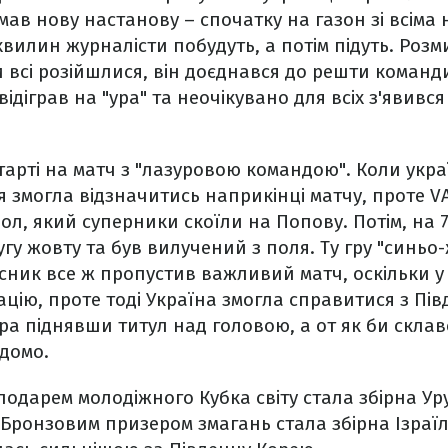
мав нову настанову – спочатку на газон зі всіма 
 хвилин журналісти побудуть, а потім підуть. Роз
и всі розійшлися, він доєднався до решти команд
ідіграв на "ура" та неочікувано для всіх з'явивс
арті на матч з "лазуровою командою". Коли украї
ія змогла відзначитись наприкінці матчу, проте V
фол, який суперники скоїли на Попову. Потім, на 
гу жовту та був вилучений з поля. Ту гру "синьо-
исник все ж пропустив важливий матч, оскільки у 
ацію, проте тоді Україна змогла справитися з П
дера піднявши титул над головою, а от як би склав
ідомо.
одарем молодіжного Кубка світу стала збірна Уру
. Бронзовим призером змагань стала збірна Ізраїл