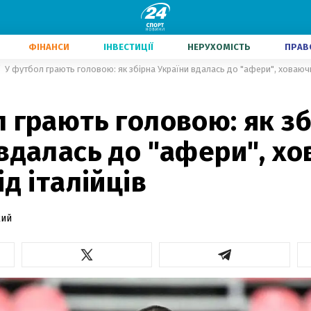
ФІНАНСИ
ІНВЕСТИЦІЇ
НЕРУХОМІСТЬ
ПРАВ
У футбол грають головою: як збірна України вдалась до "афери", ховаючи 
 грають головою: як зб
вдалась до "афери", х
ід італійців
кий