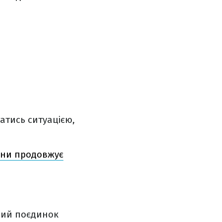
атись ситуацією,
аїни продовжує
дний поєдинок