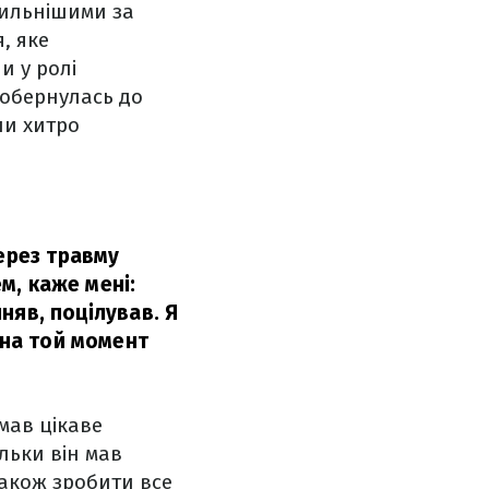
сильнішими за
, яке
и у ролі
 обернулась до
ли хитро
через травму
ем, каже мені:
йняв, поцілував. Я
 на той момент
имав цікаве
льки він мав
також зробити все