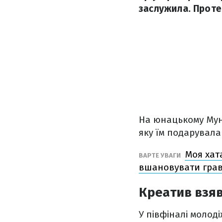
заслужила. Проте 
На юнацькому Мунд
яку їм подарувала
Моя хат
ВАРТЕ УВАГИ
вшановувати грав
Креатив взяв
У півфіналі молод