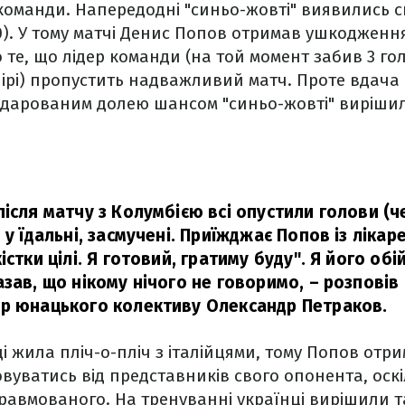
 команди. Напередодні "синьо-жовті" виявились 
:0). У тому матчі Денис Попов отримав ушкодження
 те, що лідер команди (на той момент забив 3 гол
ірі) пропустить надважливий матч. Проте вдача
одарованим долею шансом "синьо-жовті" виріши
після матчу з Колумбією всі опустили голови (
 у їдальні, засмучені. Приїжджає Попов із лікар
істки цілі. Я готовий, гратиму буду". Я його обі
азав, що нікому нічого не говоримо,
– розповів
р юнацького колективу Олександр Петраков.
ді жила пліч-о-пліч з італійцями, тому Попов отр
вуватись від представників свого опонента, оскі
травмованого. На тренуванні українці вирішили 