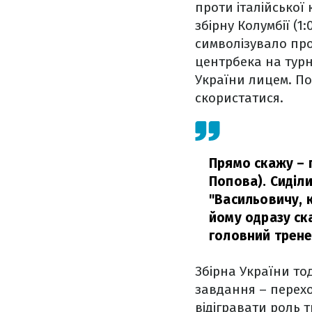
проти італійської
збірну Колумбії (1
символізувало про
центрбека на турн
України лицем. П
скористатися.
Прямо скажу – 
Попова). Сиділи
"Васильовичу, к
йому одразу ск
головний трене
Збірна України то
завдання – перехо
відігравати роль 