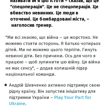
називати ім’я цієї істоти – сказав, що це
"спецоперація". Це не спецоперація. Це
вбивство невинних. Це люди в
оточенні. Це бомбардовані міста,
–
наголосив тренер.
"Ми всі знаємо, що війна – це жорстоко. Не
можемо стояти осторонь. Я батько чотирьох
дітей. Ми не можемо цього терпіти. Гинуть
невинні діти. Без причини. Ось для чого я
працюю – щоб зупинити цю війну. Ця війна
не має сенсу", – додав колишній лідер
національної команди.
Андрій Шевченко активно підтримує свою
рідну країну. Він запустив ініціативу для
підтримки України –
Play Your Part for
Ukraine
.