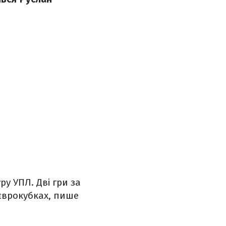
у УПЛ. Дві гри за
 єврокубках, пише