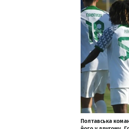
Полтавська коман
його у другому. 