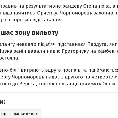
дправив на результативне рандеву Степанюка, а
г відзначитись Юрченку. Чорноморець захопив ін
идко скоротив відставання.
шає зону вильоту
 флангу невдало під м'яч підставився Пердута, як
Низка замін давали надію Григорчуку на камбек,
встояла.
ено-білі" виграють вдруге поспіль та підіймаютьс
чергу Чорноморець падає з другого на четверте м
гості до Вереса, тоді як полтавці приймуть Олекс
и:
РЕЦЬ
ФК ВОРСКЛА