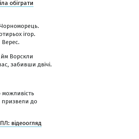
ла обіграти
 Чорноморець.
тирьох ігор.
 Верес.
айм Ворскли
ас, забивши двічі.
о можливість
і призвели до
ПЛ: відеоогляд