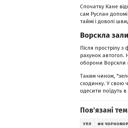
Спочатку Кане ві
сам Руслан допомі
таймі і доволі шв
Ворскла зали
Після прострілу з
рахунок автогол. 
оборони Ворскли 
Таким чином, "зел
сходинку. У свою 
одесити поїдуть в 
Пов'язані тем
УПЛ
ФК ЧОРНОМО