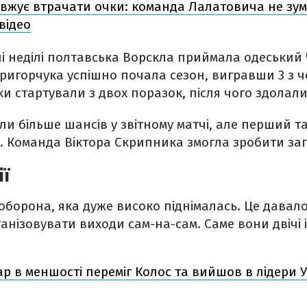
вжує втрачати очки: команда Лалатовича не зумі
відео
чі неділі полтавська Ворскла приймала одеський
игорчука успішно почала сезон, вигравши 3 з чо
и стартували з двох поразок, після чого здолали
и більше шансів у звітному матчі, але перший т
 Команда Віктора Скрипника змогла зробити зап
ії
оборона, яка дуже високо піднімалась. Це давал
ганізовувати виходи сам-на-сам. Саме вони двічі 
р в меншості переміг Колос та вийшов в лідери У