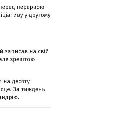
 перед перервою
іціативу у другому
ий записав на свій
 але зрештою
я на десяту
ісце. За тиждень
андрію.