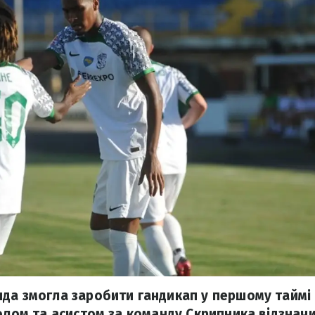
да змогла заробити гандикап у першому таймі 
Голом та асистом за команду Скрипника відзнач