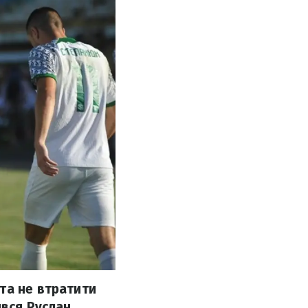
та не втратити
ився Руслан