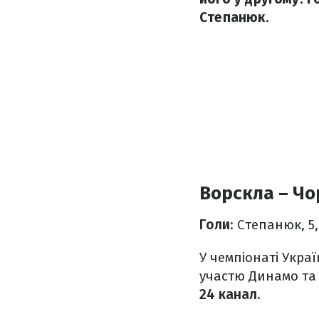
Степанюк.
Ворскла – Чо
Голи
: Степанюк, 5
У чемпіонаті Укра
участю Динамо та 
24 канал
.