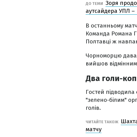
Зоря продо
ДО ТЕМИ
аутсайдера УПЛ – 
В останньому мат
Команда Романа Гр
Полтавці ж навпак
Чорноморцю давал
вийшов відмінним.
Два голи-коп
Гостей підводила 
"зелено-білим" ор
голів.
Шахта
ЧИТАЙТЕ ТАКОЖ
матчу