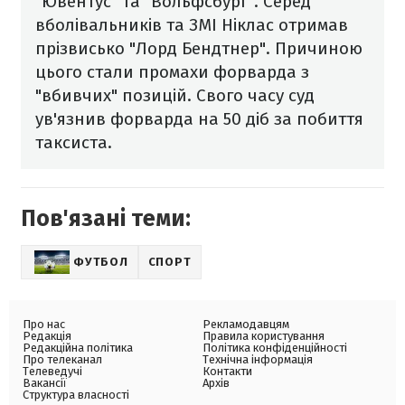
"Ювентус" та "Вольфсбург". Серед
вболівальників та ЗМІ Ніклас отримав
прізвисько "Лорд Бендтнер". Причиною
цього стали промахи форварда з
"вбивчих" позицій. Свого часу суд
ув'язнив форварда на 50 діб за побиття
таксиста.
Пов'язані теми:
ФУТБОЛ
СПОРТ
Про нас
Рекламодавцям
Редакція
Правила користування
Редакційна політика
Політика конфіденційності
Про телеканал
Технічна інформація
Телеведучі
Контакти
Вакансії
Архів
Структура власності