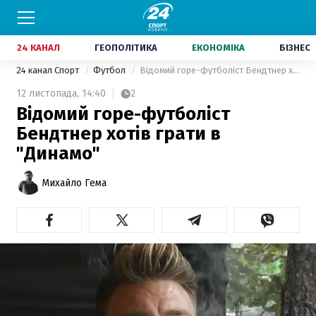
24 КАНАЛ
ГЕОПОЛІТИКА
ЕКОНОМІКА
БІЗНЕС
24 канал Спорт
Футбол
Відомий горе-футболіст Бендтнер хотів грати в "Динамо"
12 листопада,
14:40
2
Відомий горе-футболіст
Бендтнер хотів грати в
"Динамо"
Михайло Гема