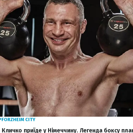
PFORZHEIM CITY
 Кличко приїде у Німеччину. Легенда боксу пла