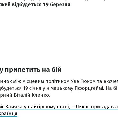
який відбудеться 19 березня.
у прилетить на бій
нок між місцевим політиком Уве Гюком та ексчем
будеться 19 січня у німецькому Пфорцгеймі. На б
рний Віталій Кличко.
іг Кличка у найгіршому стані, – Льюїс пригадав
країнця