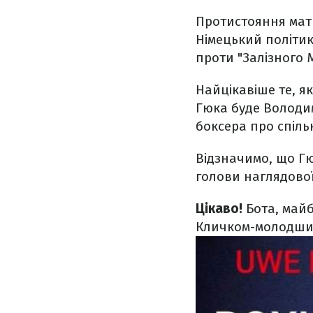
Протистояння мати
Німецький політик
проти "Залізного 
Найцікавіше те, я
Гюка буде Володи
боксера про спіль
Відзначимо, що Гю
голови наглядової
Цікаво!
Бота, майб
Кличком-молодши