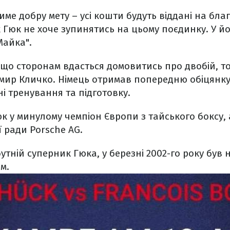
ме добру мету – усі кошти будуть віддані на благ
 Гюк не хоче зупинятись на цьому поєдинку. У йо
Майка".
кщо сторонам вдасться домовитись про двобій, то
мир Кличко. Німець отримав попередню обіцянку 
ні тренування та підготовку.
к у минулому чемпіон Європи з тайського боксу, 
 ради Porsche AG.
утній суперник Гюка, у березні 2002-го року був
м.