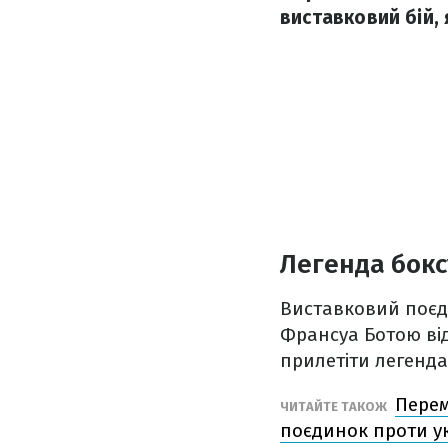
виставковий бій, 
Легенда бокс
Виставковий поєди
Франсуа Ботою від
прилетіти легенда
Перем
ЧИТАЙТЕ ТАКОЖ
поєдинок проти у