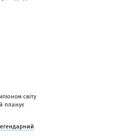
піоном світу
ій планує
 легендарний