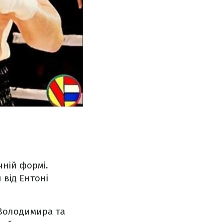
чній формі.
 від Ентоні
 Володимира та