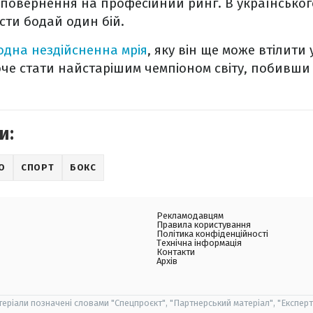
повернення на професійний ринг. В українськог
сти бодай один бій.
 одна нездійсненна мрія
, яку він ще може втілити 
оче стати найстарішим чемпіоном світу, побивш
и:
О
СПОРТ
БОКС
Рекламодавцям
Правила користування
Політика конфіденційності
Технічна інформація
Контакти
Архів
теріали позначені словами "Спецпроєкт", "Партнерський матеріал", "Експерт