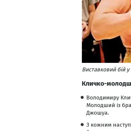
Виставковий бій у
Кличко-молодши
Володимиру Кличк
Молодший із брат
Джошуа.
З кожним наступ