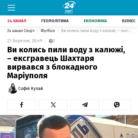
24 КАНАЛ
ГЕОПОЛІТИКА
ЕКОНОМІКА
БІЗНЕС
24 канал Спорт
Футбол
Ви колись пили воду з калюжі, – ексгравець Шахтаря вирвався з блокадного Маріуполя
22 березня,
20:49
2
Ви колись пили воду з калюжі,
– ексгравець Шахтаря
вирвався з блокадного
Маріуполя
Софія Кулай