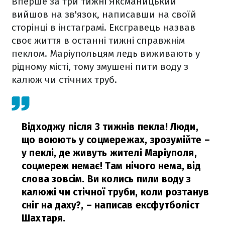
Вперше за три тижні Яксманицький
вийшов на зв'язок, написавши на своїй
сторінці в інстаграмі. Ексгравець назвав
своє життя в останні тижні справжнім
пеклом. Маріупольцям ледь виживають у
рідному місті, тому змушені пити воду з
калюж чи стічних труб.
Відходжу після 3 тижнів пекла! Люди,
що воюють у соцмережах, зрозумійте –
у пеклі, де живуть жителі Маріуполя,
соцмереж немає! Там нічого нема, від
слова зовсім. Ви колись пили воду з
калюжі чи стічної труби, коли розтанув
сніг на даху?,
– написав ексфутболіст
Шахтаря.