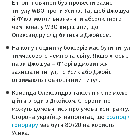
Ентоні повинен був провести захист
титулу WBO проти Усика. Та, щоб Джошуа
й Ф'юрі могли визначити абсолютного
чемпіона, у WBO вирішили, що
Олександру слід битися з Джойсом.
На кону поєдинку боксерів має бути титул
тимчасового чемпіона світу. Якщо хтось з
пари Джошуа – Ф'юрі відмовиться
захищати титул, то Усик або Джойс
отримають повноцінний титул.
Команда Олександра також ніяк не може
дійти згоди з Джойсом. Сторони не
можуть домовитись про умови контракту.
Сторона українця наполягає, що
розподіл
гонорару
має бути 80/20 на користь
Усика.