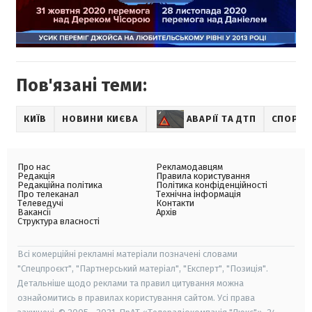
Пов'язані теми:
КИЇВ
НОВИНИ КИЄВА
АВАРІЇ ТА ДТП
СПОРТ
Про нас
Рекламодавцям
Редакція
Правила користування
Редакційна політика
Політика конфіденційності
Про телеканал
Технічна інформація
Телеведучі
Контакти
Вакансії
Архів
Структура власності
Всі комерційні рекламні матеріали позначені словами
"Спецпроєкт", "Партнерський матеріал", "Експерт", "Позиція".
Детальніше щодо реклами та правил цитування можна
ознайомитись в правилах користування сайтом. Усі права