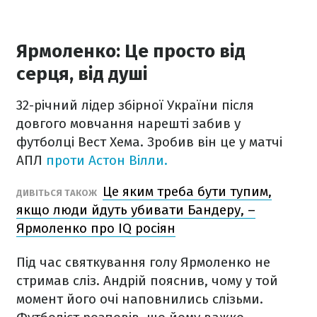
Ярмоленко: Це просто від
серця, від душі
32-річний лідер збірної України після
довгого мовчання нарешті забив у
футболці Вест Хема. Зробив він це у матчі
АПЛ
проти Астон Вілли.
Це яким треба бути тупим,
ДИВІТЬСЯ ТАКОЖ
якщо люди йдуть убивати Бандеру, –
Ярмоленко про IQ росіян
Під час святкування голу Ярмоленко не
стримав сліз. Андрій пояснив, чому у той
момент його очі наповнились слізьми.