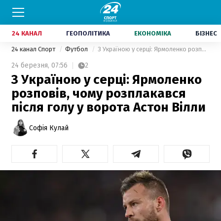
24 КАНАЛ
ГЕОПОЛІТИКА
ЕКОНОМІКА
БІЗНЕС
24 канал Спорт
Футбол
З Україною у серці: Ярмоленко розповів, чому розплакався після голу у ворота Астон Вілли
24 березня,
07:56
2
З Україною у серці: Ярмоленко
розповів, чому розплакався
після голу у ворота Астон Вілли
Софія Кулай