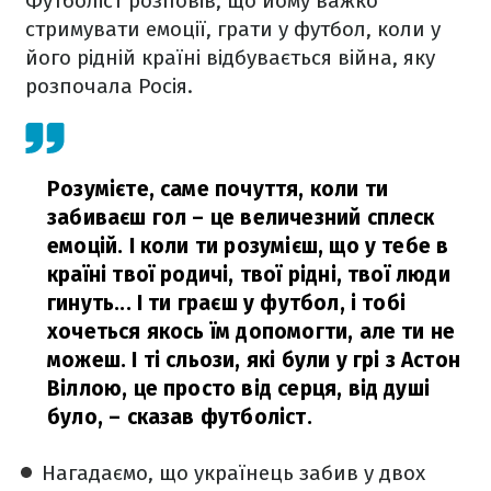
Футболіст розповів, що йому важко
стримувати емоції, грати у футбол, коли у
його рідній країні відбувається війна, яку
розпочала Росія.
Розумієте, саме почуття, коли ти
забиваєш гол – це величезний сплеск
емоцій. І коли ти розумієш, що у тебе в
країні твої родичі, твої рідні, твої люди
гинуть... І ти граєш у футбол, і тобі
хочеться якось їм допомогти, але ти не
можеш. І ті сльози, які були у грі з Астон
Віллою, це просто від серця, від душі
було,
– сказав футболіст.
Нагадаємо, що українець забив у двох