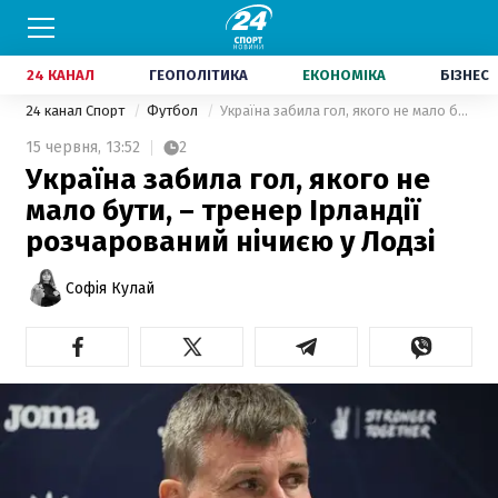
24 КАНАЛ
ГЕОПОЛІТИКА
ЕКОНОМІКА
БІЗНЕС
24 канал Спорт
Футбол
Україна забила гол, якого не мало бути, – тренер Ірландії розчарований нічиєю у Лодзі
15 червня,
13:52
2
Україна забила гол, якого не
мало бути, – тренер Ірландії
розчарований нічиєю у Лодзі
Софія Кулай