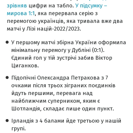
зрівняв
цифри на табло.
У підсумку –
мирова 1:1
, яка перервала серію з
перемогою українців, яка тривала вже два
матчі у Лізі націй-2022/2023.
У першому матчі збірна України оформила
мінімальну перемогу у Дубліні (0:1).
Єдиний гол у тій зустрічі забив Віктор
Циганков.
Підопічні Олександра Петракова з 7
очками після трьох зіграних поєдинків
йдуть першими, перевага над
найближчим суперником, яким є
Шотландія, складає лише один пункт.
Ірландія з 4 балами йде третьою у нашій
групі.