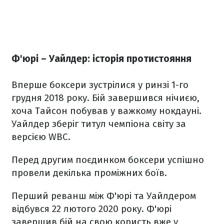
Ф'юрі – Уайлдер: історія протистояння
Вперше боксери зустрілися у ринзі 1-го
грудня 2018 року. Бій завершився нічиєю,
хоча Тайсон побував у важкому нокдауні.
Уайлдер зберіг титул чемпіона світу за
версією WBC.
Перед другим поєдинком боксери успішно
провели декілька проміжних боїв.
Перший реванш між Ф'юрі та Уайлдером
відбувся 22 лютого 2020 року. Ф'юрі
завершив бій на свою користь вже у