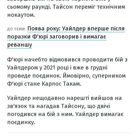
сьомому раунді. Тайсон переміг технічним
нокаутом.
Поява року: Уайлдер вперше після
ДО ТЕМИ
поразки Ф'юрі заговорив і вимагає
реваншу
Ф'юрі начебто відмовився проводити бій з
Уайлдером у 2021 році і вже в грудні
проведе поєдинок. Ймовірно, суперником
Ф'юрі стане Карлос Такам.
Уайлдер нещодавно нарешті вийшов на
зв'язок та нагадав Тайсону, що двічі
погодився на бій з ним. Уайлдер вимагає
поєдинку.