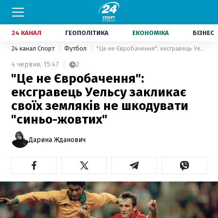
24 КАНАЛ
ГЕОПОЛІТИКА
ЕКОНОМІКА
БІЗНЕС
24 канал Спорт
Футбол
"Це не Євробачення": ексгравець Уельсу закликає своїх земляків не шкодувати "синьо-жовтих"
4 червня,
15:47
2
"Це не Євробачення":
ексгравець Уельсу закликає
своїх земляків не шкодувати
"синьо-жовтих"
Дарина Жданович