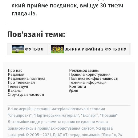
який прийме поєдинок, вміщує 30 тисяч
глядачів.
Пов'язані теми:
ФУТБОЛ
ЗБІРНА УКРАЇНИ З ФУТБОЛУ
С
Про нас
Рекламодавцям
Редакція
Правила користування
Редакційна політика
Політика конфіденційності
Про телеканал
Технічна інформація
Телеведучі
Контакти
Вакансії
Архів
Структура власності
Всі комерційні рекламні матеріали позначені словами
"Спецпроєкт", "Партнерський матеріал", "Експерт", "Позиція".
Детальніше щодо реклами та правил цитування можна
ознайомитись в правилах користування сайтом. Усі права
захищені. © 2005—2021, ПрАТ «Телерадіокомпанія "Люкс"», 24