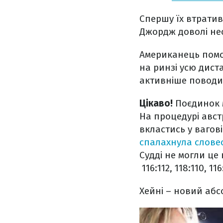
Спершу їх втратив
Джордж доволі нес
Американець помс
на ринзі усю дист
активніше поводив
Цікаво!
Поєдинок м
На процедурі авст
вкластись у вагов
спалахнула слове
Судді не могли це
116:112, 118:110, 116
Хейні – новий абсо