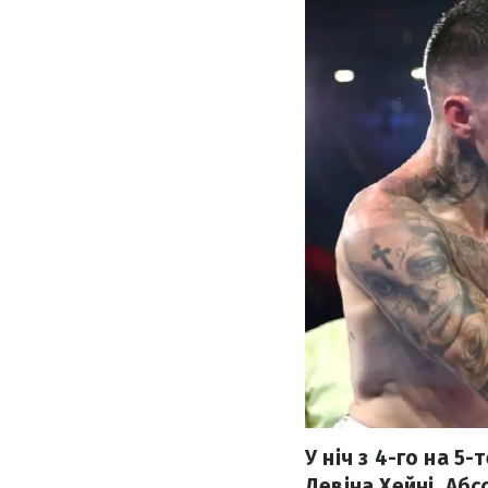
У ніч з 4-го на 
Девіна Хейні. Абс