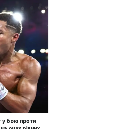
г у бою проти
 на очах рідних