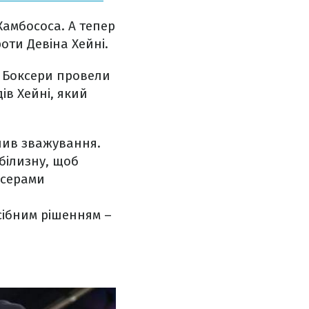
Камбососа. А тепер
оти Девіна Хейні.
. Боксери провели
ів Хейні, який
алив зважування.
білизну, щоб
ксерами
осібним рішенням –