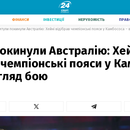
ФІНАНСИ
ІНВЕСТИЦІЇ
НЕРУХОМІСТЬ
ПРАВ
итули покинули Австралію: Хейні відібрав чемпіонські пояси у Камбососа –
окинули Австралію: Хе
 чемпіонські пояси у К
гляд бою