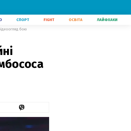
О
СПОРТ
FIGHT
ОСВІТА
ЛАЙФХАКИ
 відеоогляд бою
йні
амбососа