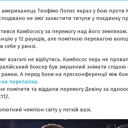
 американець Теофімо Лопес якраз у бою проти 
подівано не зміг захистити титули у поєдинку пр
тився Камбососу за перемогу над його земляком
анцію у 12 раундів, але помітною перевагою волод
 себе у ринзі.
іг взагалі не відбутись. Камбосос ледь не пров
ралійський боксер був змушений знімати спідню 
і рамки. А перед боєм на пресконференції між бо
сна перепалка.
 не помітити та віддали перемогу Девіну за одно
:112.
лютний чемпіон світу у легкій вазі.