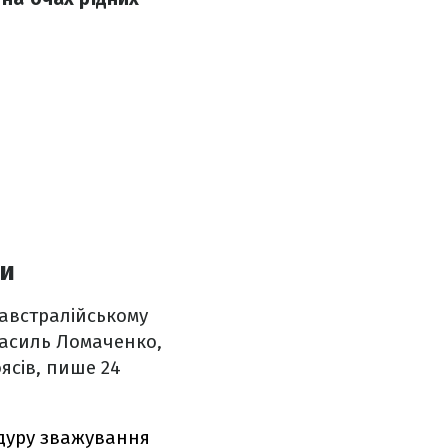
ми
 австралійському
 Василь Ломаченко,
ясів, пише 24
едуру зважування