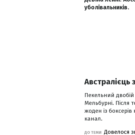
уболівальників.
Австралієць
Пекельний двобій у
Мельбурні. Після 
жоден із боксерів
канал.
Довелося з
ДО ТЕМИ