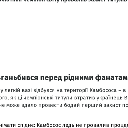
 зганьбився перед рідними фаната
 легкій вазі відбувся на території Камбососа – в
того, як ці чемпіонські титули втратив українець
 не може вдало провести бодай перший захист по
німати спіднє: Камбосос ледь не провалив проц