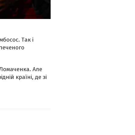
мбосос. Так і
спеченого
 Ломаченка. Але
ній країні, де зі