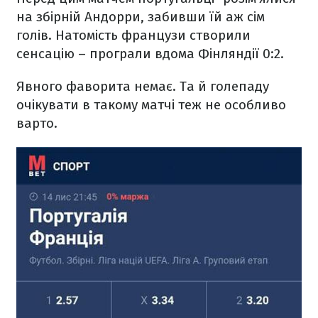
на збірній Андорри, забивши їй аж сім
голів. Натомість французи створили
сенсацію – програли вдома Фінляндії 0:2.
Явного фаворита немає. Та й голепаду
очікувати в такому матчі теж не особливо
варто.