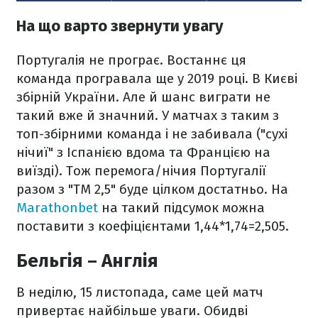
На що варто звернути увагу
Португалія не програє. Востаннє ця
команда програвала ще у 2019 році. В Києві
збірній України. Але й шанс виграти не
такий вже й значний. У матчах з таким з
топ-збірними команда і не забивала ("сухі
нічиї" з Іспанією вдома та Францією на
виїзді). Тож перемога/нічия Португалії
разом з "ТМ 2,5" буде цілком достатньо. На
Marathonbet
на такий підсумок можна
поставити з коефіцієнтами 1,44*1,74=2,505.
Бельгія – Англія
В неділю, 15 листопада, саме цей матч
привертає найбільше уваги. Обидві