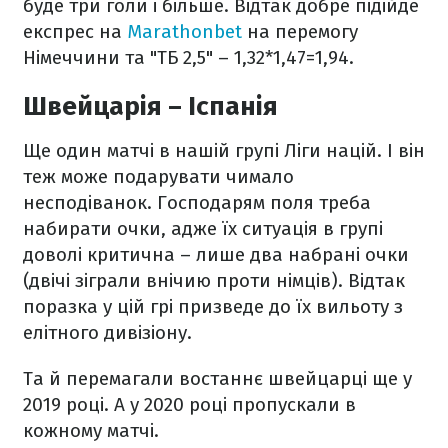
буде три голи і більше. Відтак добре підійде
експрес на
Marathonbet
на перемогу
Німеччини та "ТБ 2,5" – 1,32*1,47=1,94.
Швейцарія – Іспанія
Ще один матчі в нашій групі Ліги націй. І він
теж може подарувати чимало
несподіванок. Господарям поля треба
набирати очки, адже їх ситуація в групі
доволі критична – лише два набрані очки
(двічі зіграли внічию проти німців). Відтак
поразка у цій грі призведе до їх вильоту з
елітного дивізіону.
Та й перемагали востаннє швейцарці ще у
2019 році. А у 2020 році пропускали в
кожному матчі.