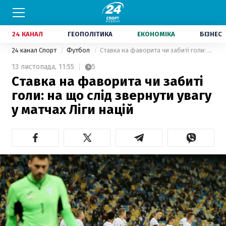
24 КАНАЛ
ГЕОПОЛІТИКА
ЕКОНОМІКА
БІЗНЕС
24 канал Спорт
Футбол
Ставка на фаворита чи забиті голи: на що слід звернути увагу у матчах Ліги націй
13 листопада,
11:55
5
Ставка на фаворита чи забиті
голи: на що слід звернути увагу
у матчах Ліги націй