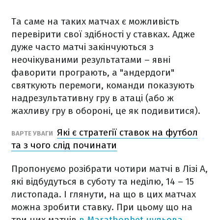
Та саме на таких матчах є можливість
перевірити свої здібності у ставках. Адже
дуже часто матчі закінчуються з
неочікуваними результатами – явні
фаворити програють, а "андердоги"
святкують перемоги, команди показують
надрезультативну гру в атаці (або ж
жахливу гру в обороні, це як подивитися).
Які є стратегії ставок на футбол
ВАРТЕ УВАГИ
та з чого слід починати
Пропонуємо розібрати чотири матчі в Лізі А,
які відбудуться в суботу та неділю, 14 – 15
листопада. І глянути, на що в цих матчах
можна зробити ставку. При цьому що на
три цих матчів
в Marathonbet нульова