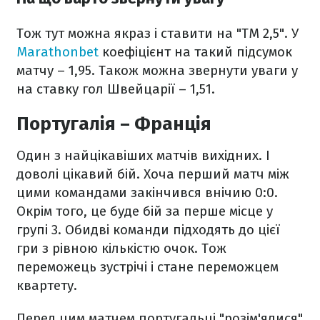
Тож тут можна якраз і ставити на "ТМ 2,5". У
Marathonbet
коефіцієнт на такий підсумок
матчу – 1,95. Також можна звернути уваги у
на ставку гол Швейцарії – 1,51.
Португалія – Франція
Один з найцікавіших матчів вихідних. І
доволі цікавий бій. Хоча перший матч між
цими командами закінчився внічию 0:0.
Окрім того, це буде бій за перше місце у
групі 3. Обидві команди підходять до цієї
гри з рівною кількістю очок. Тож
переможець зустрічі і стане переможцем
квартету.
Перед цим матчем португальці "розім'ялися"