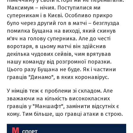
Максимум – нічия. Поступилися ми
суперникам і в Києві. Особливо прикро
було через другий гол в матчі – безглузда
помилка Бущана на виході, який скинув
м'яч на голову суперника. Але до честі
воротаря, в цьому матчі він здійснив
декілька чудових сейвів, чим врятував
нашу команду від розгромної поразки.
Цього разу Бущана не буде. Як і частини
гравців "Динамо", в яких коронавірус.
У німців теж є проблеми зі складом. Але
зважаючи на кількість висококласних
гравців у "Маншафт", замінити відсутніх є
кому. Тим більше, що гравці атаки в строю.