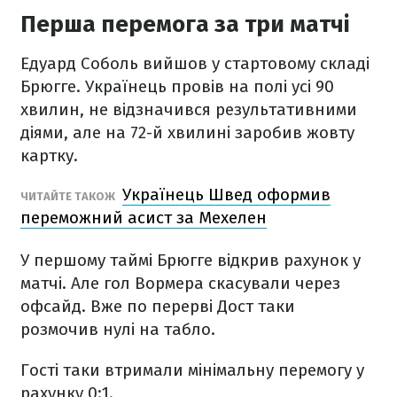
Перша перемога за три матчі
Едуард Соболь вийшов у стартовому складі
Брюгге. Українець провів на полі усі 90
хвилин, не відзначився результативними
діями, але на 72-й хвилині заробив жовту
картку.
Українець Швед оформив
ЧИТАЙТЕ ТАКОЖ
переможний асист за Мехелен
У першому таймі Брюгге відкрив рахунок у
матчі. Але гол Вормера скасували через
офсайд. Вже по перерві Дост таки
розмочив нулі на табло.
Гості таки втримали мінімальну перемогу у
рахунку 0:1.