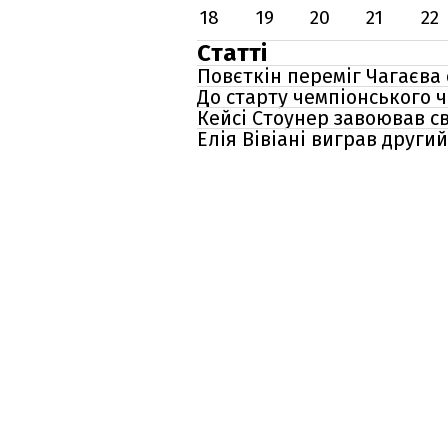
18
19
20
21
22
Статті
Повєткін переміг Чагаєва
До старту чемпіонського 
Кейсі Стоунер завоював сві
Елія Вівіані виграв други