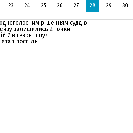
23
24
25
26
27
28
29
30
 одноголосним рішенням суддів
чейзу залишились 2 гонки
й 7 в сезоні поул
й етап поспіль