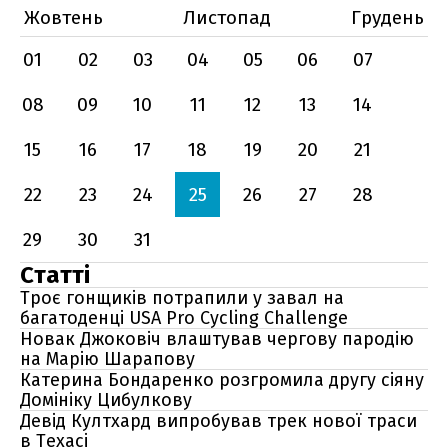
Жовтень
Листопад
Грудень
01
02
03
04
05
06
07
08
09
10
11
12
13
14
15
16
17
18
19
20
21
22
23
24
25
26
27
28
29
30
31
Статті
Троє гонщиків потрапили у завал на
багатоденці USA Pro Cycling Challenge
Новак Джоковіч влаштував чергову пародію
на Марію Шарапову
Катерина Бондаренко розгромила другу сіяну
Домініку Цибулкову
Девід Култхард випробував трек нової траси
в Техасі