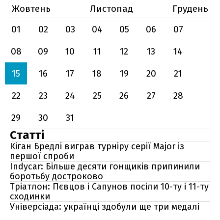
Жовтень
Листопад
Грудень
01
02
03
04
05
06
07
08
09
10
11
12
13
14
15
16
17
18
19
20
21
22
23
24
25
26
27
28
29
30
31
Статті
Кіган Бредлі виграв турніру серії Мajor із
першої спроби
Indycar: Більше десяти гонщиків припинили
боротьбу достроково
Тріатлон: Пєвцов і Сапунов посіли 10-ту і 11-ту
сходинки
Універсіада: українці здобули ще три медалі